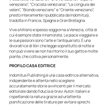
veneziano”, “Crociata veneziana”, “La congiura dei
veleni”, “Biondo veneziano” e “Oriente veneziano”,
presto interamente ripubblicata da Indomitus),
tradotta in Francia, Spagna e Gran Bretagna.
Vive a Milano e spesso soggiorna a Venezia, città di
cui è sempre stata innamorata. Le piace viaggiare e
le sue passioni sono l’arte e l’antiquariato. È una
divoratrice di libri che legge soprattutto di notte e
non può vivere se non ha intorno il suo gatto e molte
piante, che coltiva personalmente.
PROFILO CASA EDITRICE
Indomitus Publishing è una casa editrice alternativa,
indipendente e attenta nello scegliere
accuratamente storie avvincenti per il mercato
editoriale dando fiducia ai bravi Autori italiani e
rispettando la natura grazie ad un’attenta
pianificazione delle tirature per evitare sprechi.