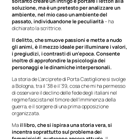
soltanto creare un intrigo e portare i lettori alla
soluzione, ma è un pretesto per analizzare un
ambiente, nel mio caso un ambiente del
passato, individuandone le peculiarità
– ha
dichiarato la scrittrice.
Il delitto, che smuove passioni e mette a nudo
gli animi, è il mezzo ideale per illuminare i valori,
i pregiudizi, i contrasti di un’epoca. Consente
inoltre di approfondire la psicologia dei
personaggi e le dinamiche interpersonali.
La storia de
L’arciprete di Porta Castiglione si
svolge
a Bologna, tra il ’38 e il ’39, cosa che mi ha permesso
di osservare il declino delle fede degli italiani nel
regime fascista nel timore dell’imminenza della
guerra, e il sorgere di una prima opposizione
organizzata.
Ma
il libro, che si ispira a una storia vera, si
incentra soprattutto sul problema dei
femminicidi, purtroppo ancora attuale.
Il