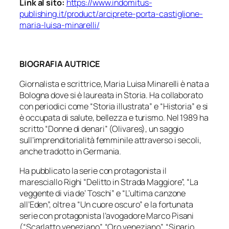
Link al sito:
https://www.indomitus-
publishing.it/product/arciprete-porta-castiglione-
maria-luisa-minarelli/
BIOGRAFIA AUTRICE
Giornalista e scrittrice, Maria Luisa Minarelli è nata a
Bologna dove si è laureata in Storia. Ha collaborato
con periodici come “Storia illustrata” e “Historia” e si
è occupata di salute, bellezza e turismo. Nel 1989 ha
scritto “Donne di denari” (Olivares), un saggio
sull’imprenditorialità femminile attraverso i secoli,
anche tradotto in Germania.
Ha pubblicato la serie con protagonista il
maresciallo Righi “Delitto in Strada Maggiore”, “La
veggente di via de’ Toschi” e “L’ultima canzone
all’Eden”, oltre a “Un cuore oscuro” e la fortunata
serie con protagonista l’avogadore Marco Pisani
(“Scarlatto veneziano”, “Oro veneziano”, “Sipario