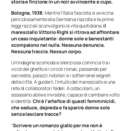
storia e finzione in un noir avvincente e cupo.
Bologna, 1938.
Mentre l’Italia fascista si avvicina
pericolosamente alla Germania nazista e le prime
leggi razziali sconvolgono la vita quotidiana,
il
maresciallo Vittorio Righi si ritrova ad affrontare
un caso inquietante: donne sole e benestanti
scompaiono nel nulla. Nessuna denuncia.
Nessuna traccia. Nessun corpo.
Un’indagine scomoda e silenziosa comincia tra i
vicoli del ghetto e i circoli rionali, passando per
sacrestie, palazzi nobiliari e i sotterranei segreti
della città. A guidarli, l’intuito del maresciallo e una
rete di collaboratori fedeli. A ostacolarli, un
assassino abile e invisibile, capace di cambiare volto
e identità.
Chi è l’artefice di questi femminicidi,
che seduce, depreda e fa sparire donne sole
senza lasciare tracce?
“
Scrivere un romanzo giallo per me non è