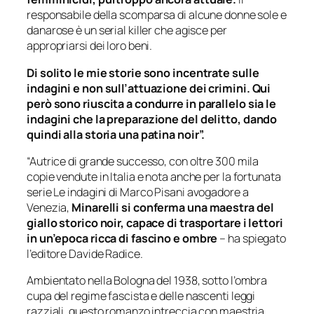
responsabile della scomparsa di alcune donne sole e
danarose è un serial killer che agisce per
appropriarsi dei loro beni.
Di solito le mie storie sono incentrate sulle
indagini e non sull’attuazione dei crimini. Qui
però sono riuscita a condurre in parallelo sia le
indagini che la preparazione del delitto, dando
quindi alla storia una patina noir”.
“Autrice di grande successo, con oltre 300 mila
copie vendute in Italia e nota anche per la fortunata
serie
Le indagini di Marco Pisani avogadore a
Venezia
,
Minarelli si conferma una maestra del
giallo storico noir, capace di trasportare i lettori
in un’epoca ricca di fascino e ombre
– ha spiegato
l’editore Davide Radice.
Ambientato nella Bologna del 1938, sotto l’ombra
cupa del regime fascista e delle nascenti leggi
razziali, questo romanzo intreccia con maestria