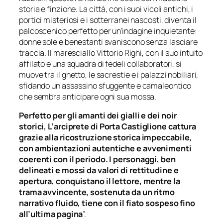
storia e finzione. La città, con i suoi vicoli antichi, i
portici misteriosi e i sotterranei nascosti, diventa il
palcoscenico perfetto per un’indagine inquietante:
donne sole e benestanti svaniscono senza lasciare
traccia. Il maresciallo Vittorio Righi, con il suo intuito
affilato e una squadra di fedeli collaboratori, si
muove tra il ghetto, le sacrestie e i palazzi nobiliari,
sfidando un assassino sfuggente e camaleontico
che sembra anticipare ogni sua mossa.
Perfetto per gli amanti dei gialli e dei noir
storici,
L’arciprete di Porta Castiglione
cattura
grazie alla ricostruzione storica impeccabile,
con ambientazioni autentiche e avvenimenti
coerenti con il periodo. I personaggi, ben
delineati e mossi da valori di rettitudine e
apertura, conquistano il lettore, mentre la
trama avvincente, sostenuta da un ritmo
narrativo fluido, tiene con il fiato sospeso fino
all’ultima pagina
”.