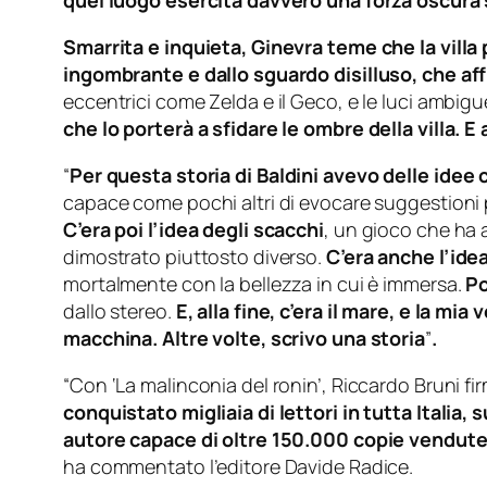
quel luogo esercita davvero una forza oscura s
Smarrita e inquieta, Ginevra teme che la villa 
ingombrante e dallo sguardo disilluso, che af
eccentrici come Zelda e il Geco, e le luci ambigue 
che lo porterà a sfidare le ombre della villa. E
“
Per questa storia di Baldini avevo delle idee 
capace come pochi altri di evocare suggestioni pa
C’era poi l’idea degli scacchi
, un gioco che ha a 
dimostrato piuttosto diverso.
C’era anche l’idea
mortalmente con la bellezza in cui è immersa.
Po
dallo stereo.
E, alla fine, c’era il mare, e la mi
macchina. Altre volte, scrivo una storia
”
.
“Con ‘La malinconia del ronin’, Riccardo Bruni fi
conquistato migliaia di lettori in tutta Italia
autore capace di oltre 150.000 copie vendute 
ha commentato l’editore Davide Radice.