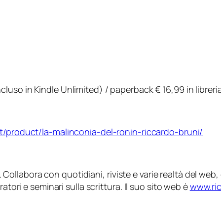
uso in Kindle Unlimited) / paperback € 16,99 in libreria 
t/product/la-malinconia-del-ronin-riccardo-bruni/
ler. Collabora con quotidiani, riviste e varie realtà del w
atori e seminari sulla scrittura. Il suo sito web è
www.ri