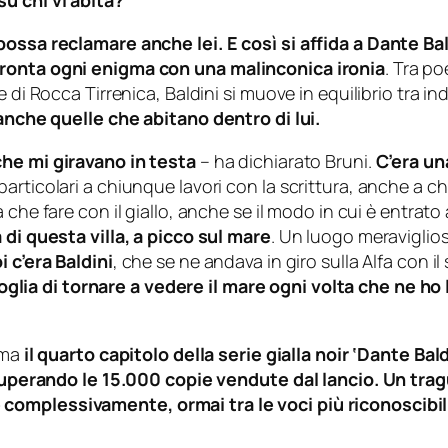
u chi vi abita?
possa reclamare anche lei. E così si affida a Dante Bal
fronta ogni enigma con una malinconica ironia
. Tra po
di Rocca Tirrenica, Baldini si muove in equilibrio tra indiz
 anche quelle che abitano dentro di lui.
che mi giravano in testa
– ha dichiarato Bruni.
C’era un
rticolari a chiunque lavori con la scrittura, anche a ch
che fare con il giallo, anche se il modo in cui è entrato a 
 di questa villa, a picco sul mare
. Un luogo meraviglio
i c’era Baldini
, che se ne andava in giro sulla Alfa con 
a voglia di tornare a vedere il mare ogni volta che ne ho
rma
il quarto capitolo della serie gialla noir ‘Dante Bal
, superando le 15.000 copie vendute dal lancio. Un tra
complessivamente, ormai tra le voci più riconoscibi