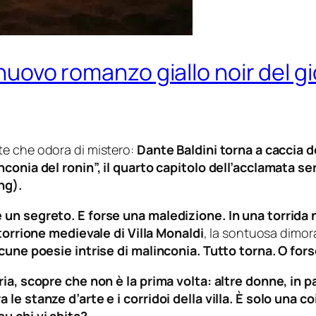
l nuovo romanzo giallo noir del gi
e che odora di mistero:
Dante Baldini torna a caccia de
conia del ronin”, il quarto capitolo dell’acclamata ser
ng).
 un segreto. E forse una maledizione. In una torrida 
 torrione medievale di Villa Monaldi
, la sontuosa dimora
lcune poesie intrise di malinconia. Tutto torna. O fors
ria, scopre che non è la prima volta: altre donne, in 
a le stanze d’arte e i corridoi della villa. È solo un