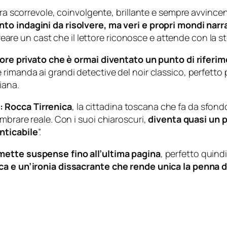
ura scorrevole, coinvolgente, brillante e sempre avvincen
nto indagini da risolvere, ma veri e propri mondi narra
 creare un cast che il lettore riconosce e attende con la s
atore privato che è ormai diventato un punto di riferime
rimanda ai grandi detective del noir classico, perfetto 
iana.
: Rocca Tirrenica
, la cittadina toscana che fa da sfond
mbrare reale. Con i suoi chiaroscuri,
diventa quasi un p
nticabile
”.
ette suspense fino all’ultima pagina
, perfetto quind
ca e un’ironia dissacrante che rende unica la penna d