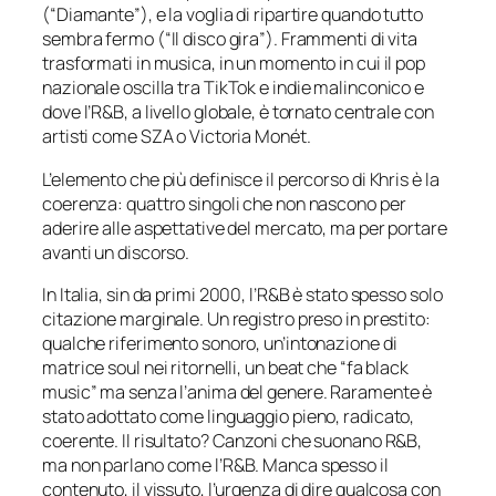
(“Diamante”), e la voglia di ripartire quando tutto
sembra fermo (“Il disco gira”). Frammenti di vita
trasformati in musica, in un momento in cui il pop
nazionale oscilla tra
TikTok
e indie malinconico e
dove l’R&B, a livello globale, è tornato centrale con
artisti come SZA o Victoria Monét.
L’elemento che più definisce il percorso di Khris è la
coerenza: quattro singoli che non nascono per
aderire alle aspettative del mercato, ma per portare
avanti un discorso.
In Italia, sin da primi 2000, l’R&B è stato spesso solo
citazione marginale. Un registro preso in prestito:
qualche riferimento sonoro, un’intonazione di
matrice soul nei ritornelli, un beat che “fa black
music” ma senza l’anima del genere. Raramente è
stato adottato come linguaggio pieno, radicato,
coerente. Il risultato? Canzoni che suonano R&B,
ma non parlano come l’R&B. Manca spesso il
contenuto, il vissuto, l’urgenza di dire qualcosa con