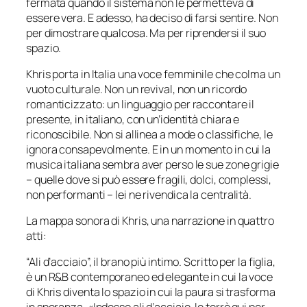
fermata quando il sistema non le permetteva di
essere vera. E adesso, ha deciso di farsi sentire. Non
per dimostrare qualcosa. Ma per riprendersi il suo
spazio.
Khris porta in Italia una voce femminile che colma un
vuoto culturale. Non un revival, non un ricordo
romanticizzato: un linguaggio per raccontare il
presente, in italiano, con un’identità chiara e
riconoscibile. Non si allinea a mode o classifiche, le
ignora consapevolmente. E in un momento in cui la
musica italiana sembra aver perso le sue zone grigie
– quelle dove si può essere fragili, dolci, complessi,
non performanti – lei ne rivendica la centralità.
La mappa sonora di Khris, una narrazione in quattro
atti:
“Ali d’acciaio”, il brano più intimo. Scritto per la figlia,
è un R&B contemporaneo ed elegante in cui la voce
di Khris diventa lo spazio in cui la paura si trasforma