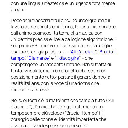
con una lingua, un’estetica e un’urgenza totalmente
proprie.
Dopo anni trascorsi tra il circuito underground e il
lavoro come corista e ballerina, l’artista piemontese
dall’animo cosmopolita torna alla musica con
un’identità precisa e libera da logiche algoritmiche. Il
suo primo EP, in arrivo nei prossimi mesi, raccoglie
quattro brani già pubblicati – “
Ali d’acciaio
”, “
Brucia il
tempo
”, “
Diamante
” e “
Il disco gira
” – che
compongono un racconto unitario. Non si tratta di
tentativi isolati, ma di un progetto che segna un
posizionamento netto: portare il genere dentro la
realtà italiana, con la voce di una donna che
racconta sé stessa.
Nei suoi testi c’è la maternità che cambia tutto (“Ali
d’acciaio”), l’ansia che stringe lo stomaco in un
tempo sempre più veloce (“Brucia il tempo”), il
coraggio delle donne e l’identità imperfetta che
diventa cifra ed espressione personale