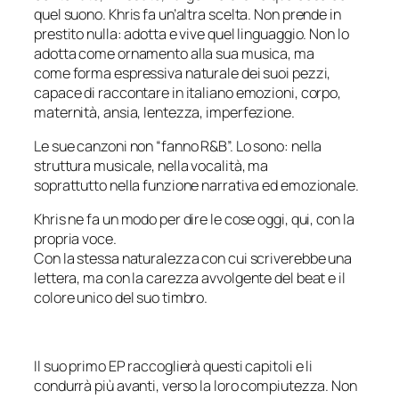
quel suono. Khris fa un’altra scelta. Non prende in
prestito nulla: adotta e vive quel linguaggio. Non lo
adotta come ornamento alla sua musica, ma
come forma espressiva naturale dei suoi pezzi,
capace di raccontare in italiano emozioni, corpo,
maternità, ansia, lentezza, imperfezione.
Le sue canzoni non “fanno R&B”. Lo sono: nella
struttura musicale, nella vocalità, ma
soprattutto nella funzione narrativa ed emozionale.
Khris ne fa un modo per dire le cose oggi, qui, con la
propria voce.
Con la stessa naturalezza con cui scriverebbe una
lettera, ma con la carezza avvolgente del beat e il
colore unico del suo timbro.
Il suo primo EP raccoglierà questi capitoli e li
condurrà più avanti, verso la loro compiutezza. Non