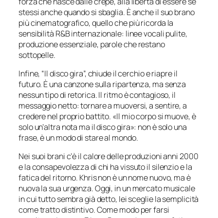
forza che nasce dalle crepe, alla libertà di essere sé
stessi anche quando si sbaglia. È anche il suo brano
più cinematografico, quello che più ricorda la
sensibilità R&B internazionale: linee vocali pulite,
produzione essenziale, parole che restano
sottopelle.
Infine, “Il disco gira”, chiude il cerchio e riapre il
futuro. È una canzone sulla ripartenza, ma senza
nessun tipo di retorica. Il ritmo è contagioso, il
messaggio netto: tornare a muoversi, a sentire, a
credere nel proprio battito. «
Il mio corpo si muove, è
solo un’altra nota ma il disco gira
»: non è solo una
frase, è un modo di stare al mondo.
Nei suoi brani c’è il calore delle produzioni anni 2000
e la consapevolezza di chi ha vissuto il silenzio e la
fatica del ritorno. Khris non è un nome nuovo, ma è
nuova la sua urgenza. Oggi, in un mercato musicale
in cui tutto sembra già detto, lei sceglie la semplicità
come tratto distintivo. Come modo per farsi