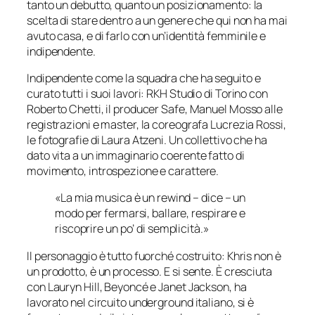
tanto un debutto, quanto un posizionamento: la
scelta di stare dentro a un genere che qui non ha mai
avuto casa, e di farlo con un’identità femminile e
indipendente.
Indipendente come la squadra che ha seguito e
curato tutti i suoi lavori:
RKH Studio
di Torino con
Roberto Chetti, il producer Safe, Manuel Mosso alle
registrazioni e master, la coreografa Lucrezia Rossi,
le fotografie di Laura Atzeni. Un collettivo che ha
dato vita a un immaginario coerente fatto di
movimento, introspezione e carattere.
«La mia musica è un rewind – dice – un
modo per fermarsi, ballare, respirare e
riscoprire un po’ di semplicità.»
Il personaggio è tutto fuorché costruito: Khris non è
un prodotto, è un processo. E si sente. È cresciuta
con Lauryn Hill, Beyoncé e Janet Jackson, ha
lavorato nel circuito underground italiano, si è