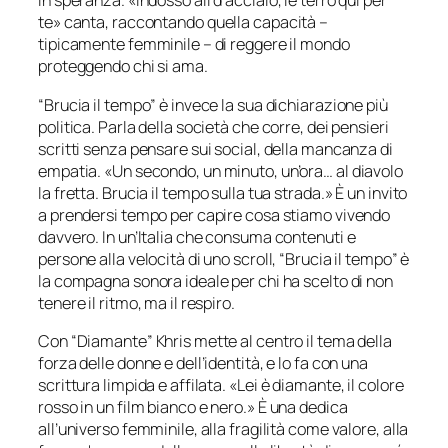
in speranza. «
Indosso ali d’acciaio, le terrò qui per
te
» canta, raccontando quella capacità –
tipicamente femminile – di reggere il mondo
proteggendo chi si ama.
“Brucia il tempo” è invece la sua dichiarazione più
politica. Parla della società che corre, dei pensieri
scritti senza pensare sui social, della mancanza di
empatia. «
Un secondo, un minuto, un’ora… al diavolo
la fretta. Brucia il tempo sulla tua strada
.» È un invito
a prendersi tempo per capire cosa stiamo vivendo
davvero. In un’Italia che consuma contenuti e
persone alla velocità di uno scroll, “Brucia il tempo” è
la compagna sonora ideale per chi ha scelto di non
tenere il ritmo, ma il respiro.
Con “Diamante” Khris mette al centro il tema della
forza delle donne e dell’identità, e lo fa con una
scrittura limpida e affilata. «
Lei è diamante, il colore
rosso in un film bianco e nero
.» È una dedica
all’universo femminile, alla fragilità come valore, alla