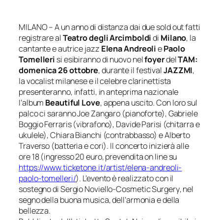
MILANO –
A un anno di distanza dai due sold out fatti
registrare al
Teatro degli Arcimboldi
di
Milano
, la
cantante e autrice jazz
Elena Andreoli
e
Paolo
Tomelleri
si esibiranno di nuovo nel
foyer
del
TAM:
domenica 26 ottobre
, durante il festival
JAZZMI
,
la voc
alist milanese e il celebre clarinettista
presenteranno, infatti, in anteprima nazionale
l’album
Beautiful Love
, appena uscito. Con loro sul
palco ci saranno Joe Zangaro (pianoforte), Gabriele
Boggio Ferraris (vibrafono), Davide Parisi (chitarra e
ukulele
), Chiara Bianchi (contrabbasso) e Alberto
Traverso (batteria e cori).
Il concerto inizierà alle
ore 18
(ingresso 20 euro, prevendita on line su
https://www.ticketone.it/
artist/elena-andreoli-
paolo-
tomelleri
/
).
L’evento è realizzato con il
sostegno di
Sergio Noviello-Cosmetic Surgery
, nel
segno della buona musica, dell’armonia e della
bellezza.