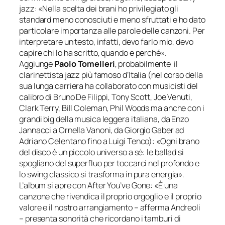
jazz:
«Nella scelta dei brani ho privilegiato gli
standard meno conosciuti e meno sfruttati e ho dato
particolare importanza alle parole delle canzoni. Per
interpretare un testo, infatti, devo farlo mio, devo
capire chi
lo ha scritto, quando e perché».
Aggiunge
Paolo
Tomelleri
, probabilmente il
clarinettista jazz più famoso d’Italia (nel corso della
sua lunga carriera ha collaborato con musicisti del
calibro di Bruno De Filippi, Tony Scott, Joe Venuti,
Clark Terry, Bill Coleman, Phil Woods ma anche con i
grandi big della musica leggera italiana, da Enzo
Jannacci a Ornella Vanoni, da Giorgio Gaber ad
Adriano Celentano fino a Luigi Tenco):
«Ogni brano
del disco è un piccolo universo a sé: le ballad si
spogliano del superfluo per toccarci nel profondo e
lo sw
ing classico si trasforma in pura energia».
L’album si apre con
After You’ve Gone
:
«È una
canzone che rivendica il proprio orgoglio e il proprio
valore e il nostro arrangiamento
– afferma Andreoli
–
presenta sonorità che ricordano i tamburi di