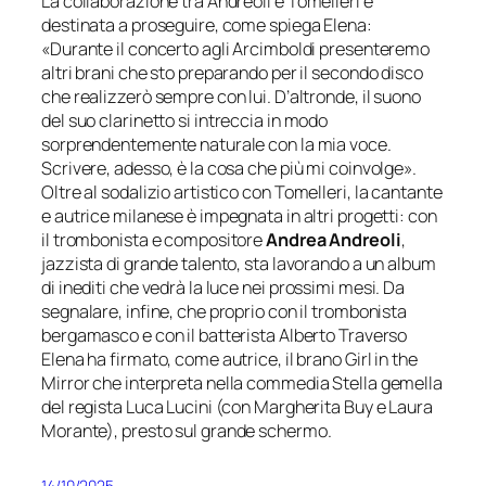
La collaborazione tra Andreoli e
Tomelleri
è
destinata a proseguire, come spiega Elena:
«Durante il concerto agli Arcimboldi presenteremo
altri brani che sto preparando per il secondo disco
che realizzerò sempre con lui. D’altronde, il suono
del suo clarine
tto si intreccia in modo
sorprendentemente naturale con la mia voce.
Scrivere, adesso, è la cosa che più mi coinvolge».
Oltre al sodalizio artistico con
Tomelleri
, la cantante
e autrice milanese è impegnata in altri progetti: con
il trombonista e compositore
Andrea Andreoli
,
jazzista di grande talento, sta lavorando a un album
di inediti che vedrà la luce nei pr
ossimi mesi.
Da
segnalare, infine, che proprio con il trombonista
bergamasco e con il batterista Alberto Traverso
Elena ha firmato, come autrice, il brano
Girl in the
Mirror
che interpreta nella commedia
Stella gemella
del regista Luca Lucini (con Margherita Buy e Laura
M
orante), presto sul grande schermo
.
14/10/2025