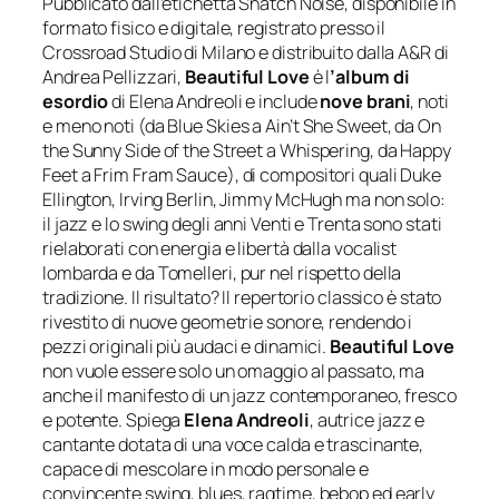
Pubblicato dall’etichetta Snatch Noise, disponibile in
formato fisico e digitale, registrato presso il
Crossroad Studio di Milano e distribuito dalla
A&R di
Andrea Pellizzari
,
Beautiful Love
è l
’album di
esordio
di Elena Andreoli e include
nove brani
, no
ti
e meno noti (da
Blue Skies
a
Ain’t She Sweet,
da
On
the Sunny Side of the Street
a
Whispering,
da
Happy
Feet
a
Frim Fram Sauce
), di compositori quali Duke
Ellington, Irving Berlin, Jimmy McHugh ma non solo:
il jazz e lo swing degli anni Venti e Trenta s
ono stati
rielaborati con energia e libertà dalla vocalist
lombarda e da
Tomelleri
, pur nel rispetto della
tradizione. Il risultato? Il repertorio classico è stato
rivestito di nuove geometrie sonore, rendendo i
pezzi originali più audaci e dinamici.
Beaut
iful Love
non vuole essere solo un omaggio al passato, ma
anche il manifesto di un jazz contemporaneo, fresco
e potente. Spiega
Elena Andreoli
, autrice jazz e
cantante dotata di una voce calda e trascinante,
capace di mescolare in modo personale e
convincente s
wing, blues, ragtime, bebop ed early