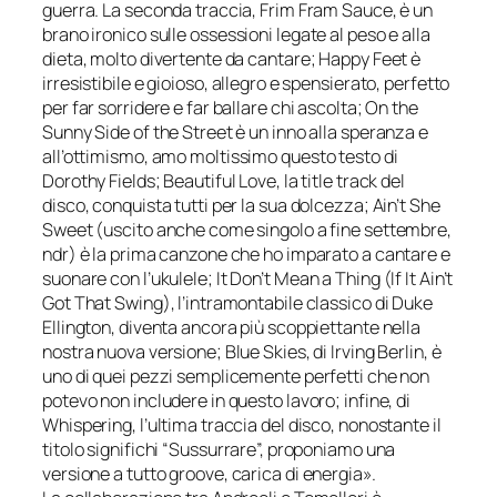
guerra. La seconda traccia, Frim Fram Sauce, è un
brano i
r
onico sulle ossessioni legate al peso e alla
dieta, molto divertente da cantare; Happy Feet è
irresistibile e gioioso, allegro e spensierato, perfetto
per far sorridere e far ballare chi ascolta; On the
Sunny Side of the Street è un inno alla speranza e
al
l
’ottimismo, amo moltissimo questo testo di
Dorothy Fields; Beautiful Love, la title track del
disco, conquista tutti per la sua dolcezza; Ain’t She
Sweet (uscito anche come singolo a fine settembre,
ndr) è la prima canzone che ho imparato a cantare e
suona
r
e con l’ukulele; It Don’t Mean a Thing (If It Ain’t
Got That Swing), l’intramontabile classico di Duke
Ellington, diventa ancora più scoppiettante nella
nostra nuova versione; Blue Skies, di Irving Berlin, è
uno di quei pezzi semplicemente perfetti che non
potevo non includere in questo lavoro; infine, di
Whispering, l’ultima traccia del disco, nonostante il
titolo significhi “Sussurrare”, proponiamo una
ver
sione
a tutto groove, carica di energia».