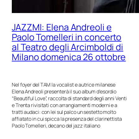
JAZZMI: Elena Andreoli e
Paolo Tomelleri in concerto
al Teatro degli Arcimboldi di
Milano domenica 26 ottobre
Ne
l foyer del TAM la vocalist e autrice milanese
Elena Andreoli presenterà il suo album d’esordio
“Beautiful Love”, raccolta di standard degli anni Venti
e Trenta rivisitati
con arrangiamenti moderni e a
tratti audaci: con lei sul palco un sestetto molto
af
fiatato
in cui spicca la presenza del clarinettista
Paolo
Tomelleri
, decano del jazz italiano