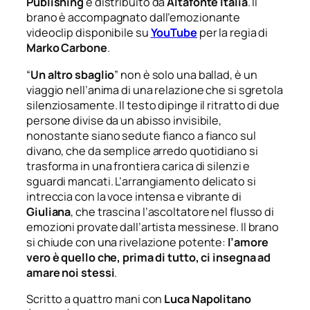
Publishing
e distribuito da
Altafonte Italia
. Il
brano è accompagnato dall’emozionante
videoclip disponibile su
YouTube
per la regia di
Marko Carbone
.
“
Un altro sbaglio
” non è solo una ballad, è un
viaggio nell’anima di una relazione che si sgretola
silenziosamente. Il testo dipinge il ritratto di due
persone divise da un abisso invisibile,
nonostante siano sedute fianco a fianco sul
divano, che da semplice arredo quotidiano si
trasforma in una frontiera carica di silenzi e
sguardi mancati. L’arrangiamento delicato si
intreccia con la voce intensa e vibrante di
Giuliana
, che trascina l’ascoltatore nel flusso di
emozioni provate dall’artista messinese. Il brano
si chiude con una rivelazione potente:
l’amore
vero è quello che, prima di tutto, ci insegna ad
amare noi stessi
.
Scritto a quattro mani con
Luca Napolitano