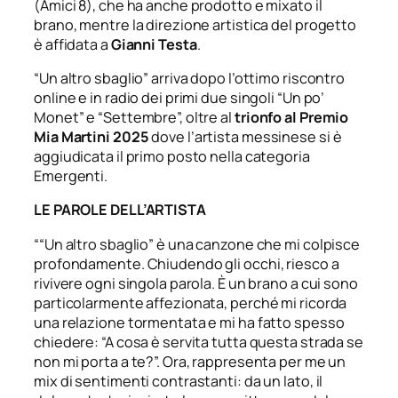
(Amici 8), che ha anche prodotto e mixato il
brano, mentre la direzione artistica del progetto
è affidata a
Gianni Testa
.
“Un altro sbaglio” arriva dopo l’ottimo riscontro
online e in radio dei primi due singoli “Un po’
Monet” e “Settembre”, oltre al
trionfo al Premio
Mia Martini 2025
dove l’artista messinese si è
aggiudicata il primo posto nella categoria
Emergenti.
LE PAROLE DELL’ARTISTA
““Un altro sbaglio” è una canzone che mi colpisce
profondamente. Chiudendo gli occhi, riesco a
rivivere ogni singola parola. È un brano a cui sono
particolarmente affezionata, perché mi ricorda
una relazione tormentata e mi ha fatto spesso
chiedere: “A cosa è servita tutta questa strada se
non mi porta a te?”. Ora, rappresenta per me un
mix di sentimenti contrastanti: da un lato, il