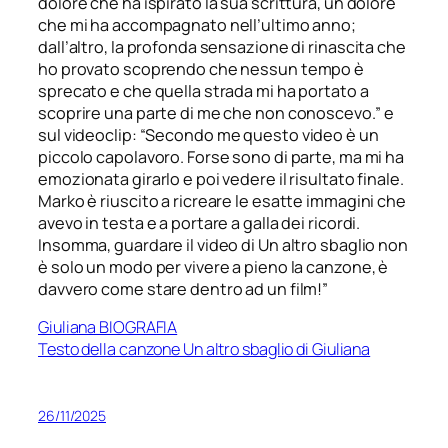
dolore che ha ispirato la sua scrittura, un dolore
che mi ha accompagnato nell’ultimo anno;
dall’altro, la profonda sensazione di rinascita che
ho provato scoprendo che nessun tempo è
sprecato e che quella strada mi ha portato a
scoprire una parte di me che non conoscevo.”
e
sul videoclip: “
Secondo me questo video è un
piccolo capolavoro. Forse sono di parte, ma mi ha
emozionata girarlo e poi vedere il risultato finale.
Marko è riuscito a ricreare le esatte immagini che
avevo in testa e a portare a galla dei ricordi.
Insomma, guardare il video di Un altro sbaglio non
è solo un modo per vivere a pieno la canzone, è
davvero come stare dentro ad un film!”
Giuliana BIOGRAFIA
Testo della canzone Un altro sbaglio di Giuliana
26/11/2025