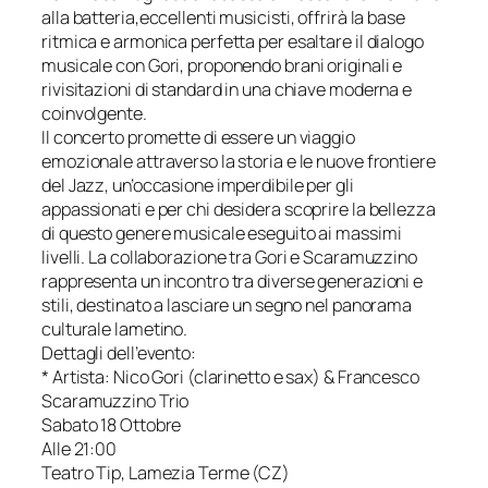
alla batteria,eccellenti musicisti, offrirà la base
ritmica e armonica perfetta per esaltare il dialogo
musicale con Gori, proponendo brani originali e
rivisitazioni di standard in una chiave moderna e
coinvolgente.
Il concerto promette di essere un viaggio
emozionale attraverso la storia e le nuove frontiere
del Jazz, un’occasione imperdibile per gli
appassionati e per chi desidera scoprire la bellezza
di questo genere musicale eseguito ai massimi
livelli. La collaborazione tra Gori e Scaramuzzino
rappresenta un incontro tra diverse generazioni e
stili, destinato a lasciare un segno nel panorama
culturale lametino.
Dettagli dell’evento:
* Artista: Nico Gori (clarinetto e sax) & Francesco
Scaramuzzino Trio
Sabato 18 Ottobre
Alle 21:00
Teatro Tip, Lamezia Terme (CZ)