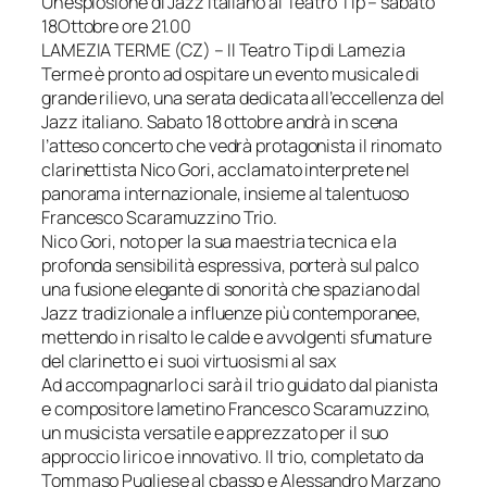
Un’esplosione di Jazz italiano al Teatro Tip – sabato
18Ottobre ore 21.00
LAMEZIA TERME (CZ) – Il Teatro Tip di Lamezia
Terme è pronto ad ospitare un evento musicale di
grande rilievo, una serata dedicata all’eccellenza del
Jazz italiano. Sabato 18 ottobre andrà in scena
l’atteso concerto che vedrà protagonista il rinomato
clarinettista Nico Gori, acclamato interprete nel
panorama internazionale, insieme al talentuoso
Francesco Scaramuzzino Trio.
Nico Gori, noto per la sua maestria tecnica e la
profonda sensibilità espressiva, porterà sul palco
una fusione elegante di sonorità che spaziano dal
Jazz tradizionale a influenze più contemporanee,
mettendo in risalto le calde e avvolgenti sfumature
del clarinetto e i suoi virtuosismi al sax
Ad accompagnarlo ci sarà il trio guidato dal pianista
e compositore lametino Francesco Scaramuzzino,
un musicista versatile e apprezzato per il suo
approccio lirico e innovativo. Il trio, completato da
Tommaso Pugliese al cbasso e Alessandro Marzano