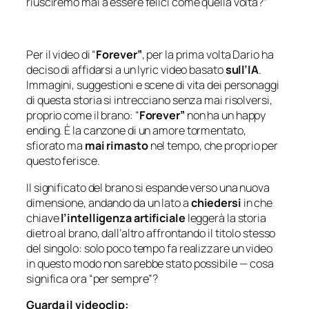
riusciremo mai a essere felici come quella volta?”
Per il video di “
Forever”
, per la prima volta Dario ha
deciso di affidarsi a un lyric video basato
sull’IA
.
Immagini, suggestioni e scene di vita dei personaggi
di questa storia si intrecciano senza mai risolversi,
proprio come il brano: “
Forever”
non ha un happy
ending. È la canzone di un amore tormentato,
sfiorato ma
mai rimasto
nel tempo, che proprio per
questo ferisce.
Il significato del brano si espande verso una nuova
dimensione, andando da un lato a
chiedersi
in che
chiave
l’intelligenza artificiale
leggerà la storia
dietro al brano, dall’altro affrontando il titolo stesso
del singolo: solo poco tempo fa realizzare un video
in questo modo non sarebbe stato possibile — cosa
significa ora “per sempre”?
Guarda il videoclip: