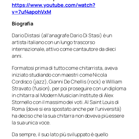
https://www.youtube.com/watch?
v=7uf4apohVxM
Biografia
Dario Distasi (all’anagrafe Dario Di Stasi) è un
artista italiano con un lungo trascorso
internazionale, attivo come cantautore da dieci
anni.
Formatosi prima di tutto come chitarrista, aveva
iniziato studiando con maestri come Nicola
Cordisco (jazz), Gianni De Chellis (rock) e William
Stravato (fusion), per poi proseguire con un diploma
in chitarra al Modern Musician Institute di Alex
Stornello con il massimo dei voti. Al Saint Louis di
Roma (dove si era spostato anche per l’università)
ha deciso che la sua chitarra non doveva più essere
la sua unica voce.
Da sempre, il suo lato più sviluppato è quello