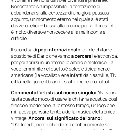
vivo nella memoria da voler diventare presente.
Nonostante sia impossibile, la tentazione di
abbandonarsi alla certezza di una gioia passata —
appunto, un momento eterno nel quale si è stati
davvero felici — bussa alla propria porta. Il presente
è molto diverso e non cedere alla malinconia è
difficile.
Il sound sa di
pop internazionale
, con le chitarre
acustiche di Dario che vanno
a cercare
l’elettronica,
per poi aprirsi in un ritornello ampio e melodico. La
voce femminile nel duetto è dolce e tipicamente
americana (la vocalist viene infatti da Nashville, TN,
città nella quale il brano è stato anche prodotto).
Commenta l’artista sul nuovo singolo:
“Avevo in
testa questo modo di usare la chitarra acustica così
fresco e moderno e, allo stesso tempo, un loop che
mi faceva pensare tanto a della musica elettronica
vintage.
Ancora, sul significato del brano:
“D’altronde, non ci chiediamo continuamente se