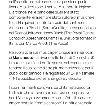
dell’ascolto, da cui nasce la sua passione per le
lingue e la decisione di scrivere sempre in inglese.
D’altronde, nelle band delle quali era stato
componente, era sempre stato autore di musiche e
testi. Ha quindi iniziato lo studio del canto con
Alessandra Piroddi (Santa Cecilia), proseguendo poi
nel Regno Unito con Jonny Black (The Royal Central
School of Speech and Drama) e, una volta tornato in
Italia, con Marco Priotti (The Voice).
Ha suonato la sua musica per cinque anni nei locali
di
Manchester
, arrivando alle finali di Open Mic UK.
Lì ha deciso di “cedere” lo spazio nel cognome per
rendere il suo nome d’arte più memorizzabile per il
pubblico britannico. Ha registrato un EP a Nashville
(TN) e pubblicato diversi singoli e videoclip.
I suoi riferimenti sono vari: da chitarrista ascolta
tutto ciò che attraversa rock, fusion, progressive,
hard & heavy e ovviamente pop. Infatti, il suo vero
amore resta la “forma canzone”. Le influenze della