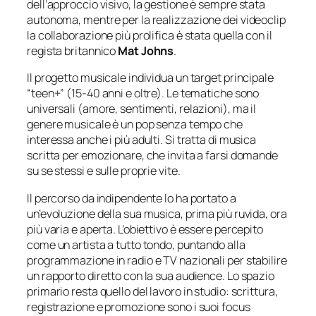
dell’approccio visivo, la gestione è sempre stata
autonoma, mentre per la realizzazione dei videoclip
la collaborazione più prolifica è stata quella con il
regista britannico
Mat Johns
.
Il progetto musicale individua un target principale
“teen+” (15-40 anni e oltre). Le tematiche sono
universali (amore, sentimenti, relazioni), ma il
genere musicale è un pop senza tempo che
interessa anche i più adulti. Si tratta di musica
scritta per emozionare, che invita a farsi domande
su se stessi e sulle proprie vite.
Il percorso da indipendente lo ha portato a
un’evoluzione della sua musica, prima più ruvida, ora
più varia e aperta. L’obiettivo è essere percepito
come un artista a tutto tondo, puntando alla
programmazione in radio e TV nazionali per stabilire
un rapporto diretto con la sua audience. Lo spazio
primario resta quello del lavoro in studio: scrittura,
registrazione e promozione sono i suoi focus