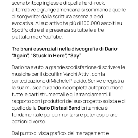
scena britpop inglese e di quella hard-rock,
alternative e grunge americana si sommano a quelle
di songwriter dalla scrittura essenziale ed
evocativa. Al suo attivo ha più di 100.000 ascolti su
Spotify, oltre alla presenza su tutte le altre
piattaforme e YouTube.
Tre brani essenziali nella discografia di Dario:
“Again”, “Stuck In Here”, “Say”.
Dario ha avuto la grande soddisfazione di scrivere le
musiche per il docufilm
Varchi Attivi
, con la
partecipazione di Michele Placido. Scrive e registra
la sua musica curando in completa autoproduzione
tutte le parti strumentali e gli arrangiamenti. Il
rapporto con i produttori del suo progetto solista e di
quello della
Dario Distasi Band
britannica è
fondamentale per confrontarsi e poter esplorare
opzioni diverse.
Dal punto di vista grafico, del management e