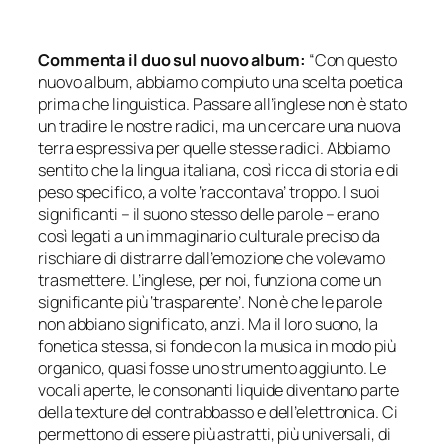
Commenta il duo sul nuovo album:
“
Con questo
nuovo album, abbiamo compiuto una scelta poetica
prima che linguistica. Passare all’inglese non è stato
un tradire le nostre radici, ma un cercare una nuova
terra espressiva per quelle stesse radici. Abbiamo
sentito che la lingua italiana, così ricca di storia e di
peso specifico, a volte ‘raccontava’ troppo. I suoi
significanti – il suono stesso delle parole – erano
così legati a un immaginario culturale preciso da
rischiare di distrarre dall’emozione che volevamo
trasmettere. L’inglese, per noi, funziona come un
significante più ‘trasparente’. Non è che le parole
non abbiano significato, anzi. Ma il loro suono, la
fonetica stessa, si fonde con la musica in modo più
organico, quasi fosse uno strumento aggiunto. Le
vocali aperte, le consonanti liquide diventano parte
della texture del contrabbasso e dell’elettronica. Ci
permettono di essere più astratti, più universali, di