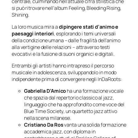
centrale, culminando nell’attuale cifra stilistica che
si può ritrovare nell’album
Feeling, Bleeding Rising,
Shining
.
La loro musica mira a
dipingere stati d’animo e
paesaggi interiori
, esplorando i temi universali
della condizione umana – dalle fragilità dell’animo
alla vertigine delle relazioni – attraverso testi
evocativi e la fusione di suoni organici e digitali.
Entrambi gli artisti hanno intrapreso il percorso
musicale in adolescenza, sviluppandolo in modo
indipendente prima di convergere negli InDaRoots:
Gabriella D’Amico
ha una formazione vocale
che spazia dal repertorio classico al jazz,
linguaggio che ha approfondito come voce del
Blue Time Society
, un quartetto jazz attivo
nella scena milanese.
Cristiano Da Ros
vanta una solida formazione
accademica jazz, con diploma in