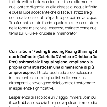
tutte le volte che lo suoniamo, ci torna alla mente
quello stato di grazia, quella distesa di acqua infinita
e quella luce accecante che ci faceva strizzare gli
occhi dalla quale tutto è partito, per poi arrivare qua.
Trasformato, ma in fondo uguale a se stesso, mutato
nella forma ma non nell’essenza, ostinato come quel
tema sull’ukulele, crudele e innamorato.”
Con l’album “Feeling Bleeding Rising Shining”, il
duo InDaRoots (Gabriella D’Amico e Cristiano Da
Ros) abbraccia la lingua inglese, ampliando la
propria cifra stilistica in una dimensione di più
ampio respiro.
Il titolo racchiude la complessa e
intima confessione degli artisti sulle emozioni
dirompenti, che vengono rielaborate e trasformate
in esperienze significative.
L’esperienza di ascolto è un viaggio immersivo in cui
il contrabbasso spazia tra groove pulsanti e melodie