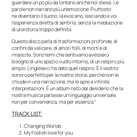
guardare un pò più da lontano anche noi stessi. Le
parole non narrano più un’emozione. Piuttosto
ne diventano il suono, la evocano, lasciando a voi
l’esperienza diretta di sentirla, senza la mediazione
di una storia troppo definita.
Questo disco parla di trasformazioni profonde, di
confini da valicare, di amori folli, di morti e di
rinascite. Sono temi che sentivamo avessero
bisogno di uno spazio vuoto intorno, di un respiro più
ampio. L’inglese ci ha dato quel respiro. È il vestito
sonoro perfetto per le nostre storie, perché non le
chiude in una narrazione, ma le apre a infinite
interpretazioni. È un album nato dal desiderio che la
nostra musica parlasse un linguaggio universale,
non per convenienza, ma per essenza.”
TRACK LIST:
Changing Worlds
My Foolish love for you