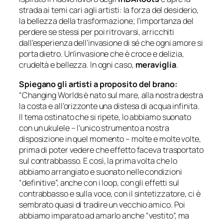
strada ai temi cari agli artisti: la forza del desiderio,
la bellezza della trasformazione; l’importanza del
perdere se stessi per poi ritrovarsi, arricchiti
dall’esperienza dell’invasione di sé che ogni amore si
porta dietro. Un’invasione che è croce e delizia,
crudeltà e bellezza. In ogni caso,
meraviglia
.
Spiegano gli artisti a proposito del brano:
“Changing Worlds è nato sul mare, alla nostra destra
la costa e all’orizzonte una distesa di acqua infinita.
Il tema ostinato che si ripete, lo abbiamo suonato
con un ukulele – l’unico strumento a nostra
disposizione in quel momento – molte e molte volte,
prima di poter vedere che effetto faceva trasportato
sul contrabbasso. E così, la prima volta che lo
abbiamo arrangiato e suonato nelle condizioni
“definitive”, anche con i loop, con gli effetti sul
contrabbasso e sulla voce, con il sintetizzatore, ci è
sembrato quasi di tradire un vecchio amico. Poi
abbiamo imparato ad amarlo anche “vestito”, ma