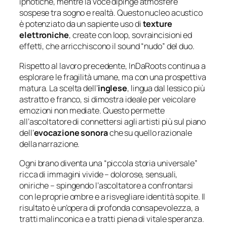
ipnotiche, mentre la voce dipinge atmosfere
sospese tra sogno e realtà. Questo nucleo acustico
è potenziato da un sapiente uso di
texture
elettroniche
, create con loop, sovraincisioni ed
effetti, che arricchiscono il sound “nudo” del duo.
Rispetto al lavoro precedente, InDaRoots continua a
esplorare le fragilità umane, ma con una prospettiva
matura. La scelta dell’
inglese
, lingua dal lessico più
astratto e franco, si dimostra ideale per veicolare
emozioni non mediate. Questo permette
all’ascoltatore di connettersi agli artisti più sul piano
dell’
evocazione sonora
che su quello razionale
della narrazione.
Ogni brano diventa una “piccola storia universale”
ricca di immagini vivide – dolorose, sensuali,
oniriche – spingendo l’ascoltatore a confrontarsi
con le proprie ombre e a risvegliare identità sopite. Il
risultato è un’opera di profonda consapevolezza, a
tratti malinconica e a tratti piena di vitale speranza.