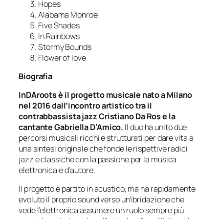
Hopes
Alabama Monroe
Five Shades
In Rainbows
Stormy Bounds
Flower of love
Biografia
InDAroots è il progetto musicale nato a Milano
nel 2016 dall’incontro artistico tra il
contrabbassista jazz Cristiano Da Ros e la
cantante Gabriella D’Amico.
Il duo ha unito due
percorsi musicali ricchi e strutturati per dare vita a
una sintesi originale che fonde le rispettive radici
jazz e classiche con la passione per la musica
elettronica e d’autore.
Il progetto è partito in acustico, ma ha rapidamente
evoluto il proprio sound verso un’ibridazione che
vede l’elettronica assumere un ruolo sempre più