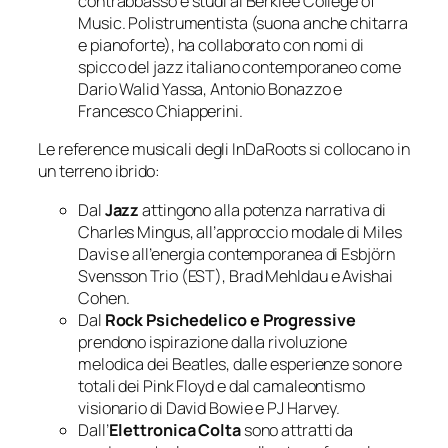
contrabbasso e studi al Berklee College of
Music. Polistrumentista (suona anche chitarra
e pianoforte), ha collaborato con nomi di
spicco del jazz italiano contemporaneo come
Dario Walid Yassa, Antonio Bonazzo e
Francesco Chiapperini.
Le reference musicali degli InDaRoots si collocano in
un terreno ibrido:
Dal
Jazz
attingono alla potenza narrativa di
Charles Mingus, all’approccio modale di Miles
Davis e all’energia contemporanea di Esbjörn
Svensson Trio (EST), Brad Mehldau e Avishai
Cohen.
Dal
Rock Psichedelico e Progressive
prendono ispirazione dalla rivoluzione
melodica dei Beatles, dalle esperienze sonore
totali dei Pink Floyd e dal camaleontismo
visionario di David Bowie e PJ Harvey.
Dall’
Elettronica Colta
sono attratti da