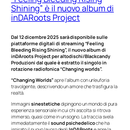
Shining” è il nuovo album di
inDARoots Project
Dal 12 dicembre 2025 sarà disponibile sulle
piattaforme digitali di streaming “Feeling
Bleeding Rising Shining”, il nuovo album di
inDAroots Project per altodischi/Blackcandy
Produzioni dal quale è estratto il singolo in
rotazione radiofonica “Changing worlds”.
“Changing Worlds”
apre l’album con un’euforia
travolgente, descrivendo un amore che trasfigura la
realtà.
Immagini
sinestetiche
dipingono un mondo di pura
esperienza sensoriale in cui chi ascolta si ritrova
immerso, quasi come in un sogno. La traccia svela
immediatamente il
sound psichedelico
che ha
ispirato il nuovo lavoro degli
InDARoots
e apre la