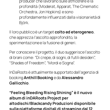
producer che lavorano sulle atmosfere e la
profondità (Moderat, Apparat, The Cinematic
Orchestra, Jon Hopkins) e sono
profondamente influenzati dalla visionarietà di
Björk.
Il loro pubblico è un target
colto ed eterogeneo
,
che apprezza l’ascolto approfondito, la
sperimentazione e la fusione di generi.
Per conoscere il progetto, il duo suggerisce l’ascolto
di brani come: “Di crepe, di sogni, di futili desideri”,
“Shades of Freedom”, “Mordi e Sogna”.
InDaRoots è attualmente supportato dall’agenzia di
booking
Anthill Booking
e da
Alessandro
Gallicchio
.
“Feeling Bleeding Rising Shining” è il nuovo
album di inDARoots Project per
altodischi/Blackcandy Produzioni disponibile
sulle piattaforme digitali di streaming dal 12