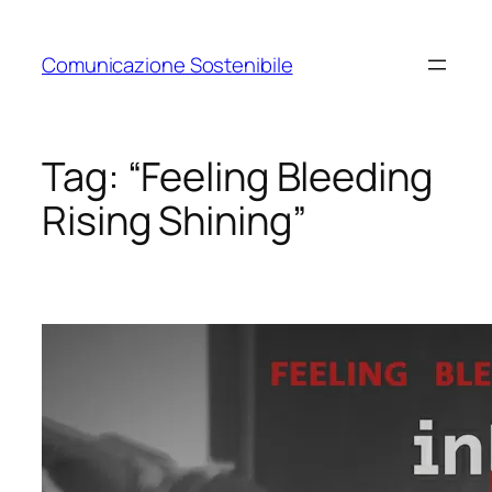
Vai
al
Comunicazione Sostenibile
contenuto
Tag:
“Feeling Bleeding
Rising Shining”