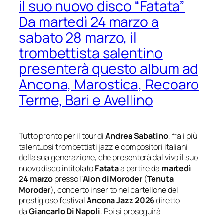
il suo nuovo disco “Fatata”
Da martedì 24 marzo a
sabato 28 marzo, il
trombettista salentino
presenterà questo album ad
Ancona, Marostica, Recoaro
Terme, Bari e Avellino
Tutto pronto per il tour di
Andrea Sabatino
, fra i più
talentuosi trombettisti jazz e compositori italiani
della sua generazione, che presenterà dal vivo il suo
nuovo disco intitolato
Fatata
a partire da
martedì
24 marzo
presso l’
Aion di Moroder
(
Tenuta
Moroder
), concerto inserito nel cartellone del
prestigioso festival
Ancona Jazz 2026
diretto
da
Giancarlo Di Napoli
. Poi si proseguirà