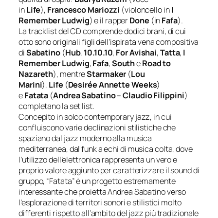
in
Life
),
Francesco Mariozzi
(violoncello in
I
Remember Ludwig
) e il rapper
Done
(in
Fafa
).
La tracklist del CD comprende dodici brani, di cui
otto sono originali figli dell’ispirata vena compositiva
di
Sabatino
(
Hub
,
10.10.10
,
For Avishai
,
Tatta
,
I
Remember Ludwig
,
Fafa
,
South
e
Road to
Nazareth
), mentre
Starmaker
(
Lou
Marini
),
Life
(
Desirée Annette Weeks
)
e
Fatata
(
Andrea Sabatino
–
Claudio Filippini
)
completano la set list.
Concepito in solco contemporary jazz, in cui
confluiscono varie declinazioni stilistiche che
spaziano dal jazz moderno alla musica
mediterranea, dal funk a echi di musica colta, dove
l’utilizzo dell’elettronica rappresenta un vero e
proprio valore aggiunto per caratterizzare il sound di
gruppo, “Fatata” è un progetto estremamente
interessante che proietta Andrea Sabatino verso
l’esplorazione di territori sonori e stilistici molto
differenti rispetto all’ambito del jazz più tradizionale