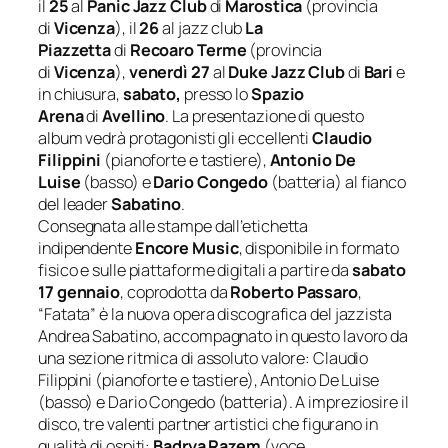
il
25
al
Panic Jazz Club
di
Marostica
(provincia
di
Vicenza
), il
26
al jazz club
La
Piazzetta
di
Recoaro Terme
(provincia
di
Vicenza
),
venerdì 27
al
Duke Jazz Club
di
Bari
e
in chiusura,
sabato,
presso lo
Spazio
Arena
di
Avellino
. La presentazione di questo
album vedrà protagonisti gli eccellenti
Claudio
Filippini
(pianoforte e tastiere),
Antonio De
Luise
(basso) e
Dario Congedo
(batteria) al fianco
del leader
Sabatino
.
Consegnata alle stampe dall’etichetta
indipendente
Encore Music
, disponibile in formato
fisico e sulle piattaforme digitali a partire da
sabato
17 gennaio
, coprodotta da
Roberto Passaro
,
“Fatata” è la nuova opera discografica del jazzista
Andrea Sabatino, accompagnato in questo lavoro da
una sezione ritmica di assoluto valore: Claudio
Filippini (pianoforte e tastiere), Antonio De Luise
(basso) e Dario Congedo (batteria). A impreziosire il
disco, tre valenti partner artistici che figurano in
qualità di ospiti:
Badrya Razem
(voce