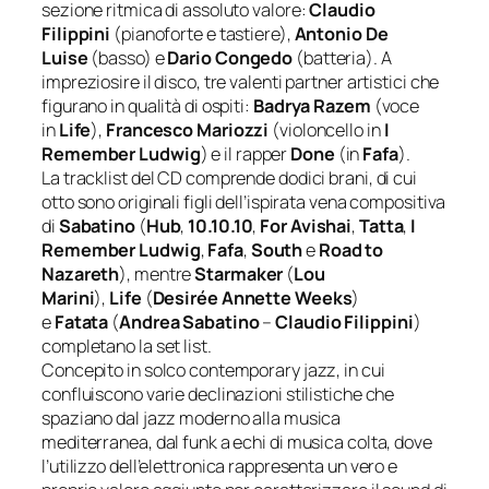
sezione ritmica di assoluto valore:
Claudio
Filippini
(pianoforte e tastiere),
Antonio De
Luise
(basso) e
Dario Congedo
(batteria). A
impreziosire il disco, tre valenti partner artistici che
figurano in qualità di ospiti:
Badrya Razem
(voce
in
Life
),
Francesco Mariozzi
(violoncello in
I
Remember Ludwig
) e il rapper
Done
(in
Fafa
).
La tracklist del CD comprende dodici brani, di cui
otto sono originali figli dell’ispirata vena compositiva
di
Sabatino
(
Hub
,
10.10.10
,
For Avishai
,
Tatta
,
I
Remember Ludwig
,
Fafa
,
South
e
Road to
Nazareth
), mentre
Starmaker
(
Lou
Marini
),
Life
(
Desirée Annette Weeks
)
e
Fatata
(
Andrea Sabatino
–
Claudio Filippini
)
completano la set list.
Concepito in solco contemporary jazz, in cui
confluiscono varie declinazioni stilistiche che
spaziano dal jazz moderno alla musica
mediterranea, dal funk a echi di musica colta, dove
l’utilizzo dell’elettronica rappresenta un vero e