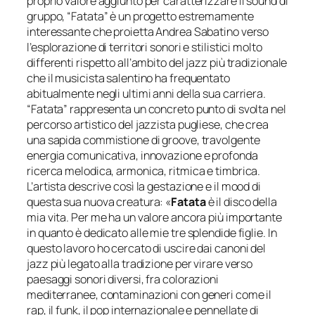
proprio valore aggiunto per caratterizzare il sound di
gruppo, “Fatata” è un progetto estremamente
interessante che proietta Andrea Sabatino verso
l’esplorazione di territori sonori e stilistici molto
differenti rispetto all’ambito del jazz più tradizionale
che il musicista salentino ha frequentato
abitualmente negli ultimi anni della sua carriera.
“Fatata” rappresenta un concreto punto di svolta nel
percorso artistico del jazzista pugliese, che crea
una sapida commistione di groove, travolgente
energia comunicativa, innovazione e profonda
ricerca melodica, armonica, ritmica e timbrica.
L’artista descrive così la gestazione e il mood di
questa sua nuova creatura: «
Fatata
è il disco della
mia vita. Per me ha un valore ancora più importante
in quanto è dedicato alle mie tre splendide figlie. In
questo lavoro ho cercato di uscire dai canoni del
jazz più legato alla tradizione per virare verso
paesaggi sonori diversi, fra colorazioni
mediterranee, contaminazioni con generi come il
rap, il funk, il pop internazionale e pennellate di