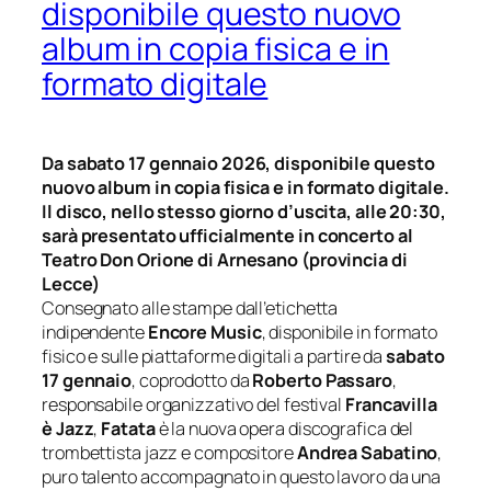
disponibile questo nuovo
album in copia fisica e in
formato digitale
Da sabato 17 gennaio 2026, disponibile questo
nuovo album in copia fisica e in formato digitale.
Il disco, nello stesso giorno d’uscita, alle 20:30,
sarà presentato ufficialmente in concerto al
Teatro Don Orione di Arnesano (provincia di
Lecce)
Consegnato alle stampe dall’etichetta
indipendente
Encore Music
, disponibile in formato
fisico e sulle piattaforme digitali a partire da
sabato
17 gennaio
, coprodotto da
Roberto Passaro
,
responsabile organizzativo del festival
Francavilla
è Jazz
,
Fatata
è la nuova opera discografica del
trombettista jazz e compositore
Andrea Sabatino
,
puro talento accompagnato in questo lavoro da una