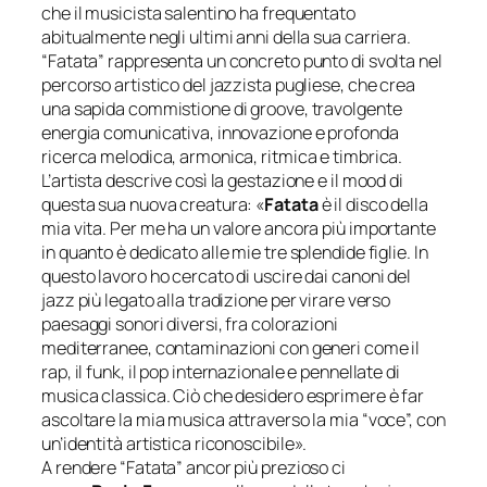
che il musicista salentino ha frequentato
abitualmente negli ultimi anni della sua carriera.
“Fatata” rappresenta un concreto punto di svolta nel
percorso artistico del jazzista pugliese, che crea
una sapida commistione di groove, travolgente
energia comunicativa, innovazione e profonda
ricerca melodica, armonica, ritmica e timbrica.
L’artista descrive così la gestazione e il mood di
questa sua nuova creatura: «
Fatata
è il disco della
mia vita. Per me ha un valore ancora più importante
in quanto è dedicato alle mie tre splendide figlie. In
questo lavoro ho cercato di uscire dai canoni del
jazz più legato alla tradizione per virare verso
paesaggi sonori diversi, fra colorazioni
mediterranee, contaminazioni con generi come il
rap, il funk, il pop internazionale e pennellate di
musica classica. Ciò che desidero esprimere è far
ascoltare la mia musica attraverso la mia “voce”, con
un’identità artistica riconoscibile
».
A rendere “Fatata” ancor più prezioso ci