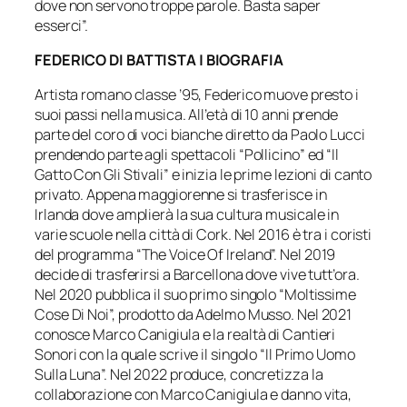
dove non servono troppe parole. Basta saper
esserci”.
FEDERICO DI BATTISTA | BIOGRAFIA
Artista romano classe ’95, Federico muove presto i
suoi passi nella musica. All’età di 10 anni prende
parte del coro di voci bianche diretto da Paolo Lucci
prendendo parte agli spettacoli “Pollicino” ed “Il
Gatto Con Gli Stivali” e inizia le prime lezioni di canto
privato. Appena maggiorenne si trasferisce in
Irlanda dove amplierà la sua cultura musicale in
varie scuole nella città di Cork. Nel 2016 è tra i coristi
del programma “The Voice Of Ireland”. Nel 2019
decide di trasferirsi a Barcellona dove vive tutt’ora.
Nel 2020 pubblica il suo primo singolo “Moltissime
Cose Di Noi”, prodotto da Adelmo Musso. Nel 2021
conosce Marco Canigiula e la realtà di Cantieri
Sonori con la quale scrive il singolo “Il Primo Uomo
Sulla Luna”. Nel 2022 produce, concretizza la
collaborazione con Marco Canigiula e danno vita,