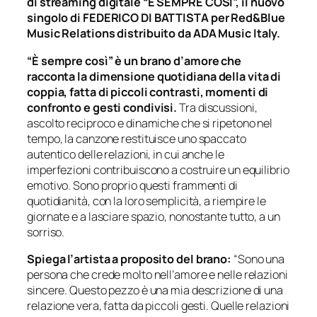
di streaming digitale “È SEMPRE COSÌ”, il nuovo
singolo di FEDERICO DI BATTISTA per Red&Blue
Music Relations distribuito da ADA Music Italy.
“È sempre così” è un brano d’amore che
racconta la dimensione quotidiana della vita di
coppia, fatta di piccoli contrasti, momenti di
confronto e gesti condivisi.
Tra discussioni,
ascolto reciproco e dinamiche che si ripetono nel
tempo, la canzone restituisce uno spaccato
autentico delle relazioni, in cui anche le
imperfezioni contribuiscono a costruire un equilibrio
emotivo. Sono proprio questi frammenti di
quotidianità, con la loro semplicità, a riempire le
giornate e a lasciare spazio, nonostante tutto, a un
sorriso.
Spiega l’artista a proposito del brano:
“Sono una
persona che crede molto nell’amore e nelle relazioni
sincere. Questo pezzo è una mia descrizione di una
relazione vera, fatta da piccoli gesti. Quelle relazioni