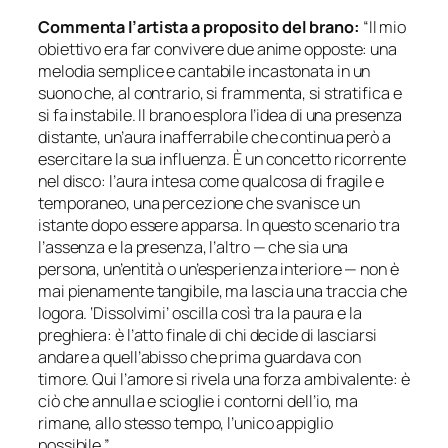
Commenta l’artista a proposito del brano:
“Il mio
obiettivo era far convivere due anime opposte: una
melodia semplice e cantabile incastonata in un
suono che, al contrario, si frammenta, si stratifica e
si fa instabile. Il brano esplora l’idea di una presenza
distante, un’aura inafferrabile che continua però a
esercitare la sua influenza. È un concetto ricorrente
nel disco: l’aura intesa come qualcosa di fragile e
temporaneo, una percezione che svanisce un
istante dopo essere apparsa. In questo scenario tra
l’assenza e la presenza, l’altro — che sia una
persona, un’entità o un’esperienza interiore — non è
mai pienamente tangibile, ma lascia una traccia che
logora. ‘Dissolvimi’ oscilla così tra la paura e la
preghiera: è l’atto finale di chi decide di lasciarsi
andare a quell’abisso che prima guardava con
timore. Qui l’amore si rivela una forza ambivalente: è
ciò che annulla e scioglie i contorni dell’io, ma
rimane, allo stesso tempo, l’unico appiglio
possibile.”