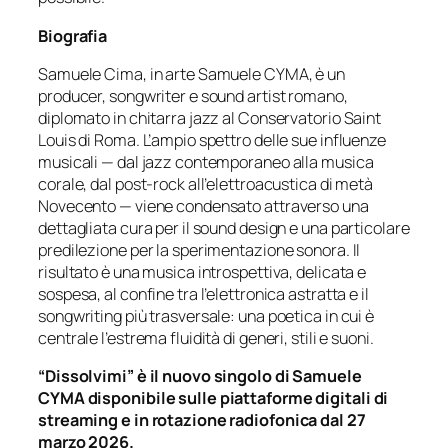
Biografia
Samuele Cima, in arte Samuele CYMA, è un
producer, songwriter e sound artist romano,
diplomato in chitarra jazz al Conservatorio Saint
Louis di Roma. L’ampio spettro delle sue influenze
musicali — dal jazz contemporaneo alla musica
corale, dal post-rock all’elettroacustica di metà
Novecento — viene condensato attraverso una
dettagliata cura per il sound design e una particolare
predilezione per la sperimentazione sonora. Il
risultato è una musica introspettiva, delicata e
sospesa, al confine tra l’elettronica astratta e il
songwriting più trasversale: una poetica in cui è
centrale l’estrema fluidità di generi, stili e suoni.
“Dissolvimi” è il nuovo singolo di Samuele
CYMA disponibile sulle piattaforme digitali di
streaming e in rotazione radiofonica dal 27
marzo 2026.