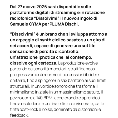
Dal 27 marzo 2026 sarà disponibile sulle
piattaforme digitali di streaming e in rotazione
radiofonica “Dissolvimi”, il nuovo singolo di
Samuele CYMA per PLUMA Dischi.
“Dissolvimi” è un brano che si sviluppa attorno a
un arpeggio di synth ciclico basato su un giro di
sei accordi, capace di generare una sottile
sensazione di perdita di controllo:
un’attrazione ipnotica che, al contempo,
dissolve ogni certezza.
La produzione evolve
partendo da sonorità modulari, stratificandosi
progressivamente con voci, percussioni ibride e
chitarre, fino a spingere un sax baritono ai suoi limiti
strutturali. In un vortice sonoro che trasforma il
minimalismo iniziale in un massimalismo saturo, il
pezzo corre a 140 BPM, accelerando e aprendosi
fino a esplodere in un finale fisico e viscerale, dalle
tinte post-rock e noise, dominato da distorsioni e
feedback.