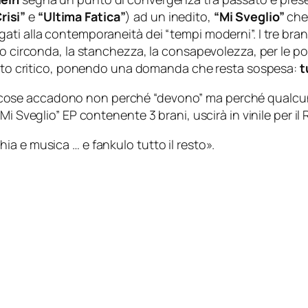
Crisi”
e
“Ultima Fatica”
) ad un inedito,
“Mi Sveglio”
che 
ati alla contemporaneità dei “tempi moderni”. I tre br
lo circonda, la stanchezza, la consapevolezza, per le po
colto critico, ponendo una domanda che resta sospesa:
t
cose accadono non perché “devono” ma perché qualcun
Mi Sveglio” EP contenente 3 brani, uscirà in vinile per i
a e musica … e fankulo tutto il resto».