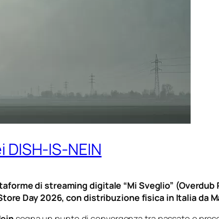
ei DISH-IS-NEIN
attaforme di streaming digitale “Mi Sveglio” (Overdub 
rd Store Day 2026, con distribuzione fisica in Italia d
Nein
segna un punto di convergenza tra passato e present