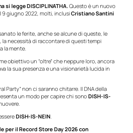
ma si legge DISCIPLINATHA.
Questo è un nuovo
l 9 giugno 2022, molti, inclusi
Cristiano Santini
anato le ferite, anche se alcune di queste, le
, la necessità di raccontare di questi tempi
ia la mente.
me obiettivo un “oltre” che neppure loro, ancora
va la sua presenza e una visionarietà lucida in
l Party” non ci saranno chitarre. Il DNA della
presenta un modo per capire chi sono
DISH-IS-
smuovere.
 essere
DISH-IS-NEIN
.
nile per il Record Store Day 2026 con