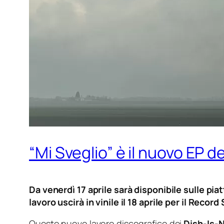
“Mi Sveglio” è il nuovo EP d
Da venerdì 17 aprile sarà disponibile sulle pi
lavoro uscirà in vinile il 18 aprile per il Reco
Questo nuovo lavoro discografico dei
Dish-Is-