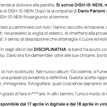
rende al dolore e alla perdita.
Si scrive DISH-IS-NEIN, 
le di DISH-IS-NEIN. Dopo la scomparsa di
Dario Parisini
i
ISH-IS-NEIN fosse giunto al termine.
preso a camminare con loro”.
Hanno raccolto le macerie, s
Ha prevalso la voglia di esserci, di rimettersi alla prova
a”, il senso di desolazione che attanaglia il cuore ed esil
in dagli albori dei
DISCIPLINATHA
, la band ha avuto co
, Dario era fondamentale: oltre alle sue chitarre, porta
 di non sostituirlo. Nel nuovo album “Occidente, a Funera
 una presenza evidente e definitiva. Questa scelta rap
e, immaginare, fotografare, quali coscienze sapranno 
ado di fare in****are. In altri termini, l’unico modo di
ponibile dal 17 aprile in digitale e dal 18 aprile in vi