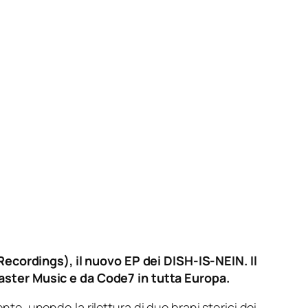
Recordings), il nuovo EP dei DISH-IS-NEIN. Il
a Master Music e da Code7 in tutta Europa.
e, unendo la rilettura di due brani storici dei