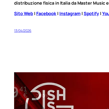
distribuzione fisica in Italia da Master Music 
Sito Web
|
Facebook
|
Instagram
|
Spotify
|
Yo
13/04/2026