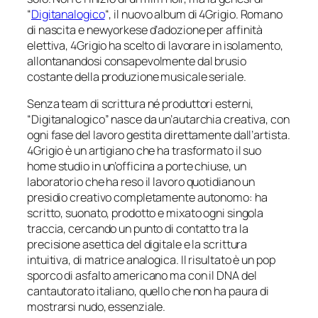
“
Digitanalogico
“, il nuovo album di 4Grigio. Romano
di nascita e newyorkese d’adozione per affinità
elettiva, 4Grigio ha scelto di lavorare in isolamento,
allontanandosi consapevolmente dal brusio
costante della produzione musicale seriale.
Senza team di scrittura né produttori esterni,
“Digitanalogico” nasce da un’autarchia creativa, con
ogni fase del lavoro gestita direttamente dall’artista.
4Grigio è un artigiano che ha trasformato il suo
home studio in un’officina a porte chiuse, un
laboratorio che ha reso il lavoro quotidiano un
presidio creativo completamente autonomo: ha
scritto, suonato, prodotto e mixato ogni singola
traccia, cercando un punto di contatto tra la
precisione asettica del digitale e la scrittura
intuitiva, di matrice analogica. Il risultato è un pop
sporco di asfalto americano ma con il DNA del
cantautorato italiano, quello che non ha paura di
mostrarsi nudo, essenziale.