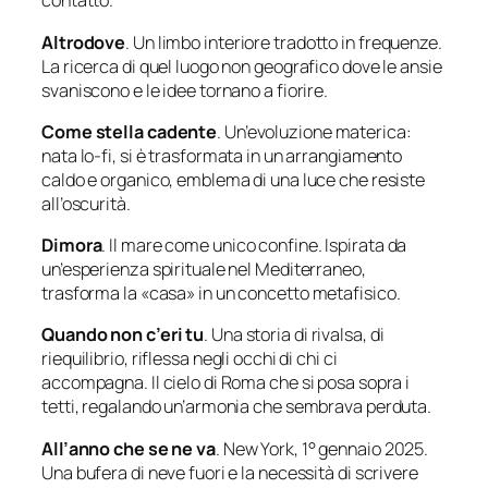
contatto.
Altrodove
. Un limbo interiore tradotto in frequenze.
La ricerca di quel luogo non geografico dove le ansie
svaniscono e le idee tornano a fiorire.
Come stella cadente
. Un’evoluzione materica:
nata lo-fi, si è trasformata in un arrangiamento
caldo e organico, emblema di una luce che resiste
all’oscurità.
Dimora
. Il mare come unico confine. Ispirata da
un’esperienza spirituale nel Mediterraneo,
trasforma la «
casa
» in un concetto metafisico.
Quando non c’eri tu
. Una storia di rivalsa, di
riequilibrio, riflessa negli occhi di chi ci
accompagna. Il cielo di Roma che si posa sopra i
tetti, regalando un’armonia che sembrava perduta.
All’anno che se ne va
. New York, 1° gennaio 2025.
Una bufera di neve fuori e la necessità di scrivere