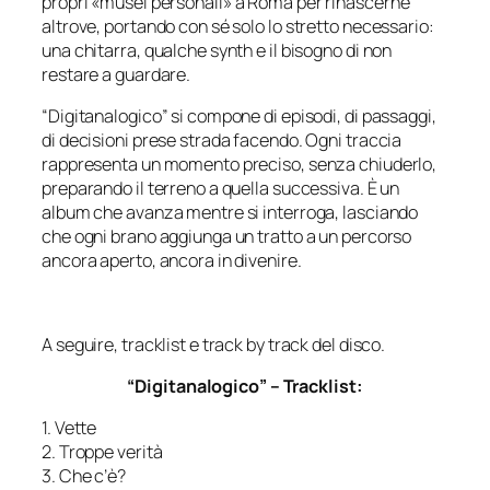
propri «
musei personali
» a Roma per rinascerne
altrove, portando con sé solo lo stretto necessario:
una chitarra, qualche synth e il bisogno di non
restare a guardare.
“Digitanalogico” si compone di episodi, di passaggi,
di decisioni prese strada facendo. Ogni traccia
rappresenta un momento preciso, senza chiuderlo,
preparando il terreno a quella successiva. È un
album che avanza mentre si interroga, lasciando
che ogni brano aggiunga un tratto a un percorso
ancora aperto, ancora in divenire.
A seguire, tracklist e track by track del disco.
“Digitanalogico” – Tracklist:
1. Vette
2. Troppe verità
3. Che c’è?