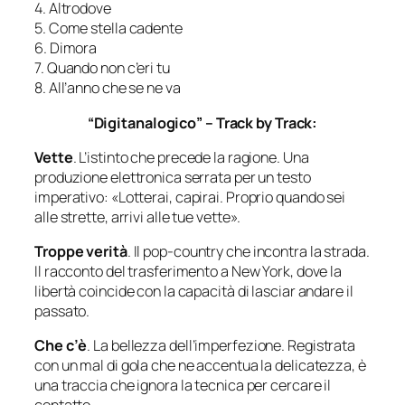
4. Altrodove
5. Come stella cadente
6. Dimora
7. Quando non c’eri tu
8. All’anno che se ne va
“Digitanalogico” – Track by Track:
Vette
. L’istinto che precede la ragione. Una
produzione elettronica serrata per un testo
imperativo: «
Lotterai, capirai. Proprio quando sei
alle strette, arrivi alle tue vette
».
Troppe verità
. Il pop-country che incontra la strada.
Il racconto del trasferimento a New York, dove la
libertà coincide con la capacità di lasciar andare il
passato.
Che c’è
. La bellezza dell’imperfezione. Registrata
con un mal di gola che ne accentua la delicatezza, è
una traccia che ignora la tecnica per cercare il