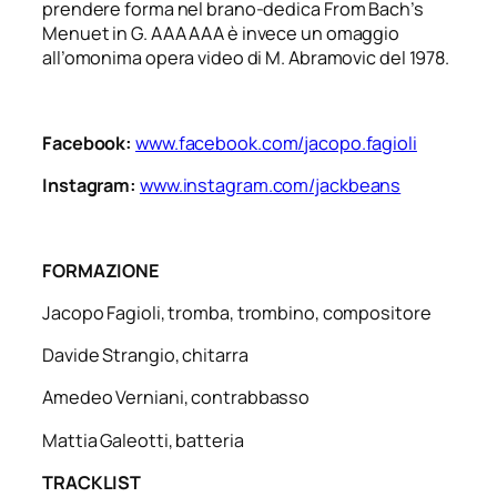
prendere forma nel brano-dedica
From Bach’s
Menuet in G
.
AAA AAA
è invece un omaggio
all’omonima opera video di M. Abramovic del 1978.
Facebook:
www.facebook.com/jacopo.fagioli
Instagram:
www.instagram.com/jackbeans
FORMAZIONE
Jacopo Fagioli,
tromba, trombino, compositore
Davide Strangio,
chitarra
Amedeo Verniani,
contrabbasso
Mattia Galeotti,
batteria
TRACKLIST