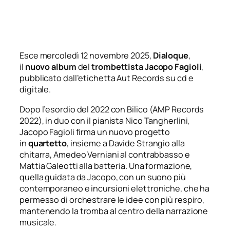
Esce mercoledì 12 novembre 2025,
Dialoque
,
il
nuovo album
del
trombettista Jacopo Fagioli
,
pubblicato dall’etichetta Aut Records su cd e
digitale.
Dopo l’esordio del 2022 con
Bilico
(
AMP Records
2022
), in duo con il pianista Nico Tangherlini,
Jacopo Fagioli firma un nuovo progetto
in
quartetto
, insieme a Davide Strangio alla
chitarra, Amedeo Verniani al contrabbasso e
Mattia Galeotti alla batteria. Una formazione,
quella guidata da Jacopo, con un suono più
contemporaneo e incursioni elettroniche, che ha
permesso di orchestrare le idee con più respiro,
mantenendo la tromba al centro della narrazione
musicale.