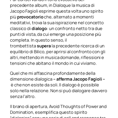
precedente album, in
Dialoque
la musica di
Jacopo Fagioli esprime questa volta uno spirito
più
provocatorio
che, alternato a momenti
meditativi, trova la sua ispirazione nel concetto
classico di
dialogo
: un confronto netto tra due
punti di vista, da cui emerge una posizione più
completa. In questo senso, il
trombettista
supera
la precedente ricerca di un
equilibrio di
Bilico
, per aprirsi al confronto con gli
altri, mettendo in musica domande, riflessioni e
tensioni che abitano il mondo in cui viviamo.
Quel che mi affascina profondamente della
dimensione dialogica
– afferma Jacopo Fagioli –
è che non esiste da soli. Il dialogo è possibile
solo nella relazione. Non si può dialogare davvero
senza l’altro.
Il brano di apertura,
Avoid Thoughts of Power and
Domination
, esemplifica questo spirito