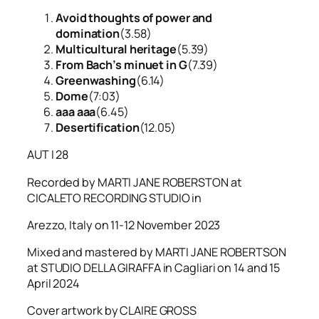
Avoid thoughts of power and
domination
(3.58)
Multicultural heritage
(5.39)
From Bach’s minuet in G
(7.39)
Greenwashing
(6.14)
Dome
(7:03)
aaa aaa
(6.45)
Desertification
(12.05)
AUT I 28
Recorded by MARTI JANE ROBERSTON at
CICALETO RECORDING STUDIO in
Arezzo, Italy on 11-12 November 2023
Mixed and mastered by MARTI JANE ROBERTSON
at STUDIO DELLA GIRAFFA in Cagliari on 14 and 15
April 2024
Cover artwork by CLAIRE GROSS