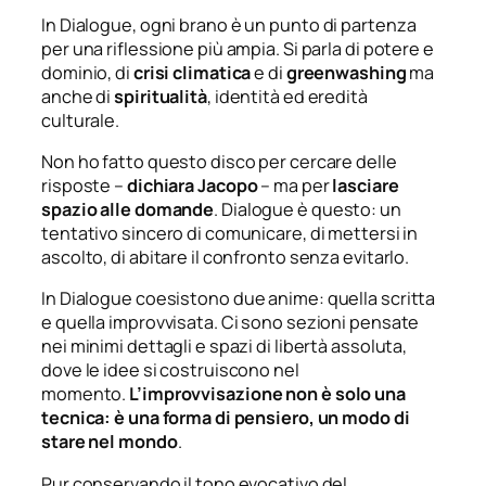
In
Dialogue
, ogni brano è un punto di partenza
per una riflessione più ampia. Si parla di potere e
dominio, di
crisi climatica
e di
greenwashing
ma
anche di
spiritualità
, identità ed eredità
culturale.
Non ho fatto questo disco per cercare delle
risposte
–
dichiara Jacopo
–
ma per
lasciare
spazio alle domande
. Dialogue è questo: un
tentativo sincero di comunicare, di mettersi in
ascolto, di abitare il confronto senza evitarlo
.
In
Dialogue
coesistono due anime: quella scritta
e quella improvvisata. Ci sono sezioni pensate
nei minimi dettagli e spazi di libertà assoluta,
dove le idee si costruiscono nel
momento.
L’improvvisazione non è solo una
tecnica: è una forma di pensiero, un modo di
stare nel mondo
.
Pur conservando il tono evocativo del