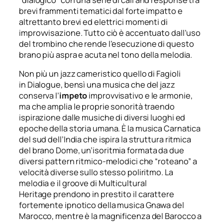
“dialogico” con una serie di
call and response
tra
brevi frammenti tematici dal forte impatto e
altrettanto brevi ed elettrici momenti di
improvvisazione. Tutto ciò è accentuato dall’uso
del trombino che rende l’esecuzione di questo
brano più aspra e acuta nel tono della melodia.
Non più un jazz cameristico quello di Fagioli
in
Dialogue
, bensì una musica che del jazz
conserva l’
impeto
improvvisativo e le armonie,
ma che amplia le proprie sonorità traendo
ispirazione dalle musiche di diversi luoghi ed
epoche della storia umana. È la musica Carnatica
del sud dell’India che ispira la struttura ritmica
del brano
Dome
, un’isoritmia formata da due
diversi pattern ritmico-melodici che “roteano” a
velocità diverse sullo stesso poliritmo. La
melodia e il
groove
di
Multicultural
Heritage
prendono in prestito il carattere
fortemente ipnotico della musica
Gnawa
del
Marocco, mentre è la magnificenza del Barocco a