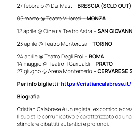
27 febbraio @ Der Mast –
BRESCIA (SOLD OUT)
05 marzo @ Teatro Villoresi –
MONZA
12 aprile @ Cinema Teatro Astra –
SAN GIOVANN
23 aprile @ Teatro Monterosa –
TORINO
24 aprile @ Teatro Degli Eroi –
ROMA
14 maggio @ Teatro Il Garibaldi –
PRATO
27 giugno @ Arena Montemerlo –
CERVARESE S
Per info biglietti:
https://cristiancalabrese.it/
Biografia
Cristian Calabrese è un regista, ex comico e cr
Il suo stile comunicativo è caratterizzato da una
stimolare dibattiti autentici e profondi.