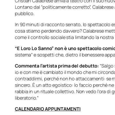
Cristian Calabrese arriva a teatro con il suo nuo
Lontano dal “politicamente corretto”, Calabrese an
pubblico.
In 90 minuti di racconto serrato, lo spettacolo e
cosa stiamo perdendo davvero? Calabrese mette
come il controllo sociale stia limitando la nostra 
“E Loro Lo Sanno” non è uno spettacolo comico,
sistema” e sospetti che, dietro il benessere ap
Commenta l’artista prima del debutto:
“Salgo 
io e con me è cambiato il mondo che mi circond
contraddirmi, perché non ho attaccamenti: se mi
sincero. È un atto egoistico: lo faccio perché n
rabbia in un rituale collettivo. Non vedo l’ora di g
liberatorio.”
CALENDARIO APPUNTAMENTI