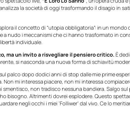
vo spettacolo live,
“E Loro Lo Sanno”
, un’opera cruda e 
alizza la società di oggi trasformando il disagio in satir
splora il concetto di “utopia obbligatoria”: in un mondo 
 a nudo i meccanismi che ci hanno trasformato in con
libertà individuale.
 ma un invito a risvegliare il pensiero critico.
È dedi
parente, si nasconda una nuova forma di schiavitù moder
sul palco dopo dodici anni di stop dalle mie prime esp
a. Non mi interessa piacere, non mi interessa compiace
 smentisco, non tradisco nessuna bandiera. Salgo sul p
e ho bisogno. Altrimenti dovrei esplodere. Questo spetta
uardare negli occhi i miei ‘Folliwer’ dal vivo. Ce lo meriti