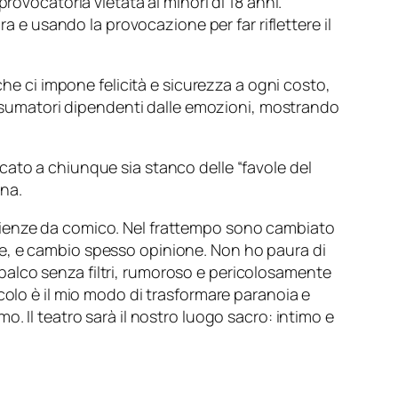
provocatoria vietata ai minori di 18 anni.
a e usando la provocazione per far riflettere il
che ci impone felicità e sicurezza a ogni costo,
sumatori dipendenti dalle emozioni, mostrando
cato a chiunque sia stanco delle “favole del
na.
erienze da comico. Nel frattempo sono cambiato
re, e cambio spesso opinione. Non ho paura di
alco senza filtri, rumoroso e pericolosamente
colo è il mio modo di trasformare paranoia e
amo. Il teatro sarà il nostro luogo sacro: intimo e