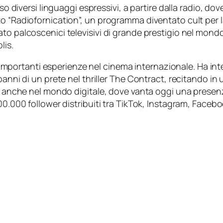
so diversi linguaggi espressivi, a partire dalla radio, dove
o “Radiofornication”, un programma diventato cult per la
to palcoscenici televisivi di grande prestigio nel mond
lis.
di importanti esperienze nel cinema internazionale. Ha int
anni di un prete nel thriller
The Contract
, recitando in 
co anche nel mondo digitale, dove vanta oggi una presenz
300.000 follower distribuiti tra TikTok, Instagram, Face