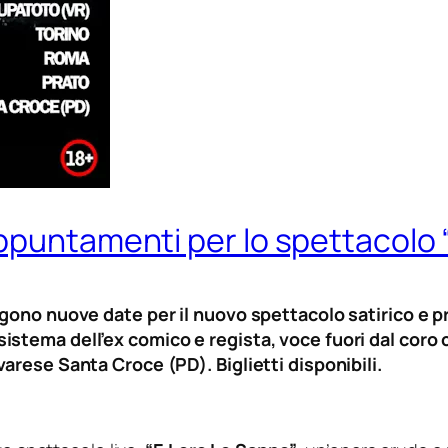
ppuntamenti per lo spettacolo “
ngono nuove date per il nuovo spettacolo satirico e p
tema dell’ex comico e regista, voce fuori dal coro con
arese Santa Croce (PD). Biglietti disponibili.