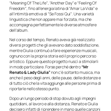
“Meaning Of The Life”
,
“Another Day”
e
“Feeling Of
Freedom”
, fino all’energia latina di
“Amar La Vida”
e
all’intimità emotiva di
“Se Fossi Qui”
. Una varietà
linguistica che non appare mai forzata, ma che
accompagna perfettamente le diverse atmosfere
dell’album.
Nel corso del tempo, Renato aveva già realizzato
diversi progetti che gli avevano dato soddisfazione,
mentre Giulia continuò a fare esperienze musicali,
ognuno con la propria storia ed il proprio percorso
artistico. Eppure questo progetto riuscì a stimolarli
in modo particolare. Forse perché dentro
“Mr
Renato & Lady Giulia”
non c’è soltanto musica, ma
anche il peso degli anni, delle pause, delle distanze e
di tutto ciò che la vita aggiunge alle persone prima di
riportarle nello stesso punto.
Dopo un lungo periodo di stop dovuto agli impegni
quotidiani, al lavoro e alla distanza, Renato e Giulia
decisero infatti di riprendere in mano quelle canzoni