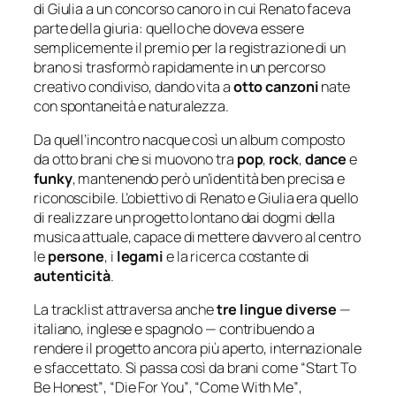
di Giulia a un concorso canoro in cui Renato faceva
parte della giuria: quello che doveva essere
semplicemente il premio per la registrazione di un
brano si trasformò rapidamente in un percorso
creativo condiviso, dando vita a
otto canzoni
nate
con spontaneità e naturalezza.
Da quell’incontro nacque così un album composto
da otto brani che si muovono tra
pop
,
rock
,
dance
e
funky
, mantenendo però un’identità ben precisa e
riconoscibile. L’obiettivo di Renato e Giulia era quello
di realizzare un progetto lontano dai dogmi della
musica attuale, capace di mettere davvero al centro
le
persone
, i
legami
e la ricerca costante di
autenticità
.
La tracklist attraversa anche
tre lingue diverse
—
italiano, inglese e spagnolo — contribuendo a
rendere il progetto ancora più aperto, internazionale
e sfaccettato. Si passa così da brani come
“Start To
Be Honest”
,
“Die For You”
,
“Come With Me”
,