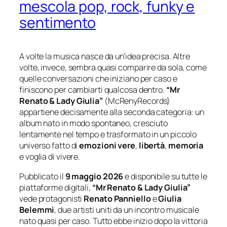
mescola pop, rock, funky e
sentimento
A volte la musica nasce da un’idea precisa. Altre
volte, invece, sembra quasi comparire da sola, come
quelle conversazioni che iniziano per caso e
finiscono per cambiarti qualcosa dentro.
“Mr
Renato & Lady Giulia”
(McRenyRecords)
appartiene decisamente alla seconda categoria: un
album nato in modo spontaneo, cresciuto
lentamente nel tempo e trasformato in un piccolo
universo fatto di
emozioni vere
,
libertà
,
memoria
e voglia di vivere.
Pubblicato il
9 maggio 2026
e disponibile su tutte le
piattaforme digitali,
“Mr Renato & Lady Giulia”
vede protagonisti
Renato Panniello
e
Giulia
Belemmi
, due artisti uniti da un incontro musicale
nato quasi per caso. Tutto ebbe inizio dopo la vittoria