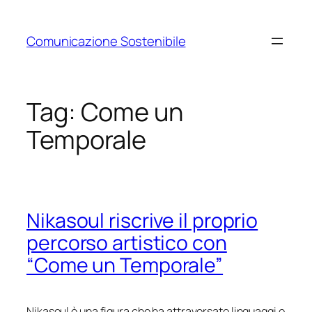
Vai
al
Comunicazione Sostenibile
contenuto
Tag:
Come un
Temporale
Nikasoul riscrive il proprio
percorso artistico con
“Come un Temporale”
Nikasoul è una figura che ha attraversato linguaggi e