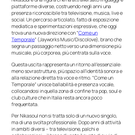
piattaforme diverse, costruendo negli anni una
presenza riconoscibile tra televisione, musica, live e
social. Un percorso articolato, fatto di esposizione
mediatica e sperimentazioni espressive, che oggi
trova una nuova direzione con “
Come un
Temporale
” (
Jayworks Music/Discolove
), brano che
segna un passaggio netto verso una dimensione più
musicale, più corporea, più centrata sulla voce.
Questa uscita rappresenta un ritorno all’essenziale:
meno sovrastrutture, più spazio all’identità sonora e
alla relazione diretta tra voce e ritmo. “Come un
Temporale” unisce ballabilità e presenza vocale,
collocandosi in quella zona di confine tra pop, soul e
club culture che in Italia resta ancora poco
frequentata.
Per Nikasoul non si tratta solo di un nuovo singolo,
ma di una svolta professionale. Dopo anni di attività
in ambiti diversi – tra televisione, palchi e