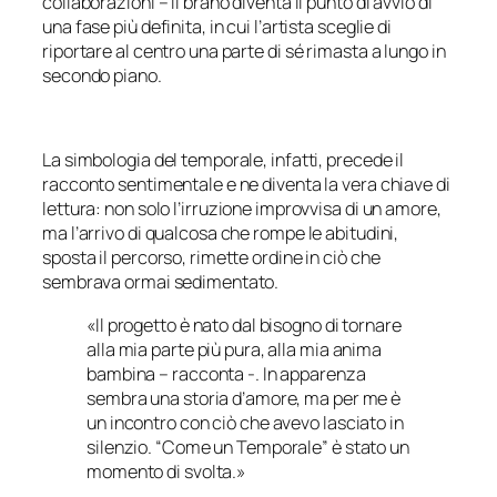
collaborazioni – il brano diventa il punto di avvio di
una fase più definita, in cui l’artista sceglie di
riportare al centro una parte di sé rimasta a lungo in
secondo piano.
La simbologia del temporale, infatti, precede il
racconto sentimentale e ne diventa la vera chiave di
lettura: non solo l’irruzione improvvisa di un amore,
ma l’arrivo di qualcosa che rompe le abitudini,
sposta il percorso, rimette ordine in ciò che
sembrava ormai sedimentato.
«Il progetto è nato dal bisogno di tornare
alla mia parte più pura, alla mia anima
bambina – racconta -. In apparenza
sembra una storia d’amore, ma per me è
un incontro con ciò che avevo lasciato in
silenzio. “Come un Temporale” è stato un
momento di svolta.»