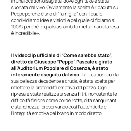
in una location disagiata, dove ogni take è stata
suonata dal vivo. Ovviamente la scelta è ricaduta su
Peppe perché è uno di “famiglia” con il quale
condividiamo idee e visioni e del quale ci fidiamo al
100% perché in qualsiasi ambito metta mano la resa
è incredibile».
Il videoclip ufficiale di “Come sarebbe stato”,
diretto da Giuseppe “Peppe” Pascale e girato
all’Auditorium Popolare di Cosenza, è stato
interamente eseguito dal vivo.
La location, con la
sua bellezza decadente e cruda, è stata scelta per
riflettere la profondità emotiva del pezzo. Ogni
ripresa è stata realizzata senza filtri, nonostante le
difficoltà fisiche come corde rotte, dita sanguinanti
e stanchezza, preservando così l’autenticità e
l’integrità emotiva del brano in modo diretto.