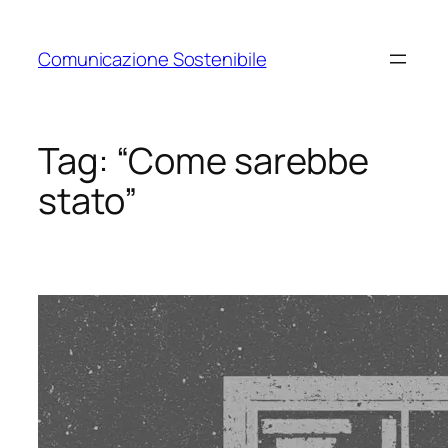
Vai
al
Comunicazione Sostenibile
contenuto
Tag:
“Come sarebbe
stato”