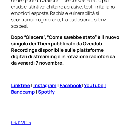
underground. Da allora, il percorso si è fatto più
crudo e istintivo: chitarre abrasive, testi in italiano,
emozioni esposte. Rabbia e vulnerabilità si
scontrano in ogni brano, tra esplosioni e silenzi
sospesi.
Dopo “Giacere”, “Come sarebbe stato” è il nuovo
singolo dei Thëm pubblicato da Overdub
Recordings disponibile sulle piattaforme
digitali di streaming e in rotazione radiofonica
da venerdì 7 novembre.
Linktree
|
Instagram
|
Facebook
|
YouTube
|
Bandcamp
|
Spotify
06/11/2025