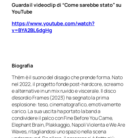
Guarda il videoclip di “Come sarebbe stato” su
YouTube
https://www.youtube.com/watch?
v=BYA2BL6dgHg
Biografia
Thëm è il suono del disagio che prende forma. Nato
nel 2022, il progetto fonde post-hardcore, screamo
e alternative in un mix ruvido e viscerale. Il disco
d’esordio Frames (2023) ha segnato la prima
esplosione: teso, cinematografico, emotivamente
carico. La sua uscita ha portato la band a
condividere il palco con Fine Before You Came,
Elephant Brain, Plakkaggio, Napoli Violenta e We Are
Waves, ritagliandosi uno spazio nella scena