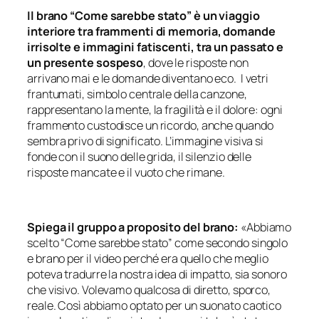
Il brano “Come sarebbe stato” è un viaggio
interiore tra frammenti di memoria, domande
irrisolte e immagini fatiscenti, tra un passato e
un presente sospeso
, dove le risposte non
arrivano mai e le domande diventano eco. I vetri
frantumati, simbolo centrale della canzone,
rappresentano la mente, la fragilità e il dolore: ogni
frammento custodisce un ricordo, anche quando
sembra privo di significato. L’immagine visiva si
fonde con il suono delle grida, il silenzio delle
risposte mancate e il vuoto che rimane.
Spiega il gruppo a proposito del brano:
«Abbiamo
scelto “Come sarebbe stato” come secondo singolo
e brano per il video perché era quello che meglio
poteva tradurre la nostra idea di impatto, sia sonoro
che visivo. Volevamo qualcosa di diretto, sporco,
reale. Così abbiamo optato per un suonato caotico