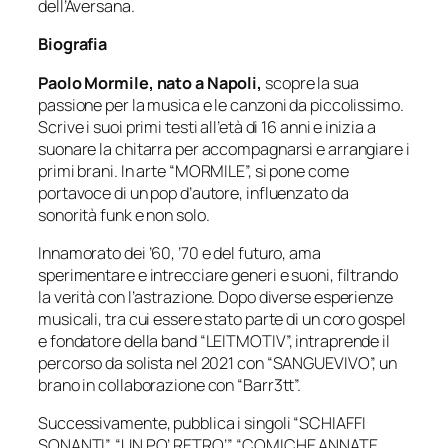
dell’Aversana.
Biografia
Paolo Mormile, nato a Napoli,
scopre la sua
passione per la musica e le canzoni da piccolissimo.
Scrive i suoi primi testi all’età di 16 anni e inizia a
suonare la chitarra per accompagnarsi e arrangiare i
primi brani. In arte “MORMILE”, si pone come
portavoce di un pop d’autore, influenzato da
sonorità funk e non solo.
Innamorato dei ’60, ’70 e del futuro, ama
sperimentare e intrecciare generi e suoni, filtrando
la verità con l’astrazione. Dopo diverse esperienze
musicali, tra cui essere stato parte di un coro gospel
e fondatore della band “LEITMOTIV”, intraprende il
percorso da solista nel 2021 con “SANGUEVIVO”, un
brano in collaborazione con “Barr3tt”.
Successivamente, pubblica i singoli “SCHIAFFI
SONANTI”, “UN PO’ RETRO’”, “COMICHE ANNATE