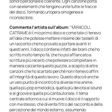
sonoro personale e coerente. Ogni canzone porta
con sé elementi che tengono unite tutte le tracce
del disco, formando un’opera omogenea e
riconoscibile.
Commenta l’artista sull’album:
“MIRACOLI,
CATRAME è il mio primo disco e come tale ci tenevo
all’idea che potesse mettere insieme dei tasselli di
un racconto che ho provato a portare avanti in
questi anni. Il disco contiene infatti dei brani che ho
scritto molto tempo fa, che ho poi affiancato a
scritture più recenti che potessero completare in
maniera calzante questo puzzle, a scapito di altre
canzoni che ho scartato perché non ritenevo affini
all’integrità di questo lavoro. Questo disco è anche
un vero punto di incontro tra diverse mie anime:
quella più pop e melodica, quella più devota al sound
e al groove e quella più cantautoriale. Il tema
centrale attorno a cui si muove il disco è il rapporto
con me stesso, che diventa filtro del racconto e della
percezione del mondo esterno, assumendo