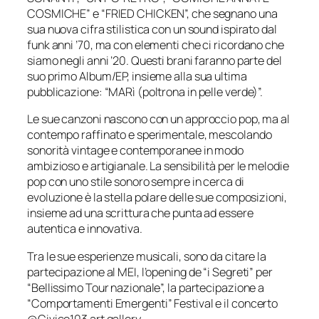
COSMICHE” e “FRIED CHICKEN”, che segnano una
sua nuova cifra stilistica con un sound ispirato dal
funk anni ’70, ma con elementi che ci ricordano che
siamo negli anni ’20. Questi brani faranno parte del
suo primo Album/EP, insieme alla sua ultima
pubblicazione: “MARì (poltrona in pelle verde)”.
Le sue canzoni nascono con un approccio pop, ma al
contempo raffinato e sperimentale, mescolando
sonorità vintage e contemporanee in modo
ambizioso e artigianale. La sensibilità per le melodie
pop con uno stile sonoro sempre in cerca di
evoluzione è la stella polare delle sue composizioni,
insieme ad una scrittura che punta ad essere
autentica e innovativa.
Tra le sue esperienze musicali, sono da citare la
partecipazione al MEI, l’opening de “i Segreti” per
“Bellissimo Tour nazionale”, la partecipazione a
“Comportamenti Emergenti” Festival e il concerto
@Civico103 art gallery.