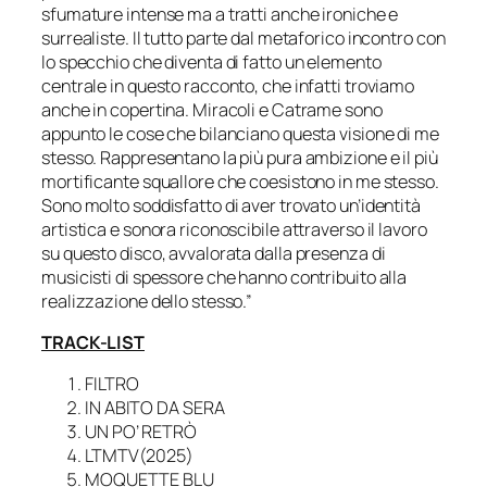
sfumature intense ma a tratti anche ironiche e
surrealiste. Il tutto parte dal metaforico incontro con
lo specchio che diventa di fatto un elemento
centrale in questo racconto, che infatti troviamo
anche in copertina. Miracoli e Catrame sono
appunto le cose che bilanciano questa visione di me
stesso. Rappresentano la più pura ambizione e il più
mortificante squallore che coesistono in me stesso.
Sono molto soddisfatto di aver trovato un’identità
artistica e sonora riconoscibile attraverso il lavoro
su questo disco, avvalorata dalla presenza di
musicisti di spessore che hanno contribuito alla
realizzazione dello stesso.”
TRACK-LIST
FILTRO
IN ABITO DA SERA
UN PO’ RETRÒ
LTMTV(2025)
MOQUETTE BLU