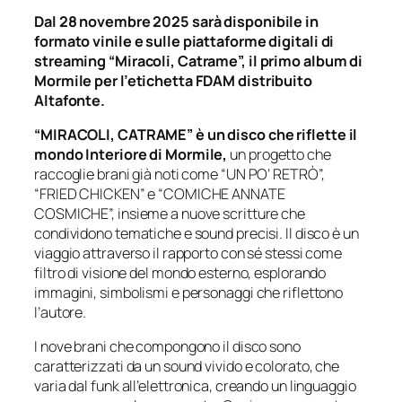
Dal 28 novembre 2025 sarà disponibile in
formato vinile e sulle piattaforme digitali di
streaming “Miracoli, Catrame”, il primo album di
Mormile per l’etichetta FDAM distribuito
Altafonte.
“MIRACOLI, CATRAME” è un disco che riflette il
mondo Interiore di Mormile,
un progetto che
raccoglie brani già noti come “UN PO’ RETRÒ”,
“FRIED CHICKEN” e “COMICHE ANNATE
COSMICHE”, insieme a nuove scritture che
condividono tematiche e sound precisi. Il disco è un
viaggio attraverso il rapporto con sé stessi come
filtro di visione del mondo esterno, esplorando
immagini, simbolismi e personaggi che riflettono
l’autore.
I nove brani che compongono il disco sono
caratterizzati da un sound vivido e colorato, che
varia dal funk all’elettronica, creando un linguaggio