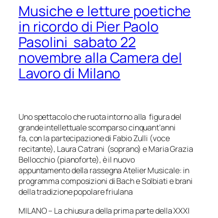
Musiche e letture poetiche
in ricordo di Pier Paolo
Pasolini sabato 22
novembre alla Camera del
Lavoro di Milano
Uno spettacolo che ruota intorno a
lla figura del
grande intellettuale scomparso cinquant’anni
fa,
con la partecipazione di
Fabio Zulli (voce
recitante), Laura Catrani (soprano) e Maria Grazia
Bell
occhio (pianoforte),
è il nuovo
appuntamento
della rassegna Atelier Musicale
:
in
programma composizioni di Bach e Solbiati
e brani
della tradizione popolare friulana
MILANO – La chiusura della prima parte della XXXI