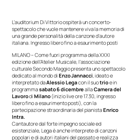
L’auditorium Di Vittorio ospiterà un concerto-
spettacolo che vuole mantenere viva
la memoria di
una grande personalità della canzone d’autore
italiana.
Ingresso libero fino a esaurimento posti
MILANO – Come fuori programma della XXXI
edizione dell’Atelier Musicale, l’associazione
culturale Secondo Maggio presenta uno spettacolo
dedicato al mondo di
Enzo Jannacci
, ideato e
interpretato da
Alessio Lega
con il suo
trio
e in
programma
sabato 6 dicembre
alla
Camera del
Lavoro
di
Milano
(inizio live ore 17.30, ingresso
libero fino a esaurimento posti)
, con la
partecipazione straordinaria del pianista
Enrico
Intra.
Cantautore dal forte impegno sociale ed
esistenziale, Lega è anche interprete di canzoni
popolari e di autori italiani del passato e realizza