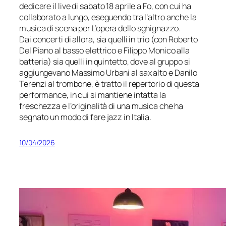
dedicare il live di sabato 18 aprile a Fo, con cui ha
collaborato a lungo, eseguendo tra l’altro anche la
musica di scena per
L’opera dello sghignazzo
.
Dai concerti di allora, sia quelli in trio (con Roberto
Del Piano al basso elettrico e Filippo Monico alla
batteria) sia quelli in quintetto, dove al gruppo si
aggiungevano Massimo Urbani al sax alto e Danilo
Terenzi al trombone, è tratto il repertorio di questa
performance, in cui si mantiene intatta la
freschezza e l’originalità di una musica che ha
segnato un modo di fare jazz in Italia.
10/04/2026