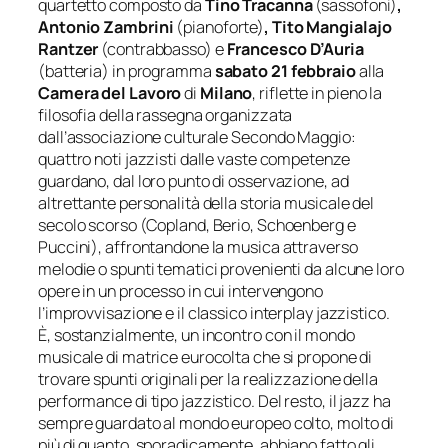
quartetto composto da
Tino Tracanna
(sassofoni)
,
Antonio Zambrini
(pianoforte)
, Tito Mangialajo
Rantzer
(contrabbasso) e
Francesco D’Auria
(batteria) in programma
sabato 21 febbraio
alla
Camera del Lavoro
di
Milano
, riflette in pieno la
filosofia della rassegna organizzata
dall’associazione culturale Secondo Maggio:
quattro noti jazzisti dalle vaste competenze
guardano, dal loro punto di osservazione, ad
altrettante personalità della storia musicale del
secolo scorso (Copland, Berio, Schoenberg e
Puccini), affrontandone la musica attraverso
melodie o spunti tematici provenienti da alcune loro
opere in un processo in cui intervengono
l’improvvisazione e il classico interplay jazzistico.
È, sostanzialmente, un incontro con il mondo
musicale di matrice eurocolta che si propone di
trovare spunti originali per la realizzazione della
performance di tipo jazzistico. Del resto, il jazz ha
sempre guardato al mondo europeo colto, molto di
più di quanto, sporadicamente, abbiano fatto gli