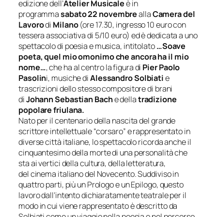
edizione dell’
Atelier Musicale
è in
programma
sabato 22 novembre
alla
Camera del
Lavoro
di
Milano
(ore 17.30, ingresso 10 euro con
tessera associativa di 5/10 euro)
ed è dedicata a uno
spettacolo di poesia e musica, intitolato
…Soave
poeta, quel mio omonimo che ancora ha il mio
nome…
, che ha al centro la figura di
Pier Paolo
Pasolin
i, musiche di
Alessandro Solbiati
e
trascrizioni dello stesso compositore di brani
di
Johann Sebastian Bach
e della
tradizione
popo
lare friulana.
Nato per il centenario della nascita del grande
scrittore intellettuale “corsaro” e rappresentato in
diverse città italiane, lo spettacolo ricorda anche il
cinquantesimo della morte di una personalità che
sta ai vertici della cultura, della letteratura,
del cinema italiano del Novecento. Suddiviso in
quattro parti, più un Prologo e un Epilogo, questo
lavoro dall’intento dichiaratamente teatrale per il
modo in cui viene rappresentato è descritto da
Solbiati come un viaggio nella poesia e nel percorso