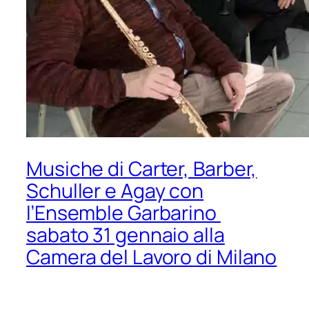
Musiche di Carter, Barber,
Schuller e Agay con
l’Ensemble Garbarino
sabato 31 gennaio alla
Camera del Lavoro di Milano