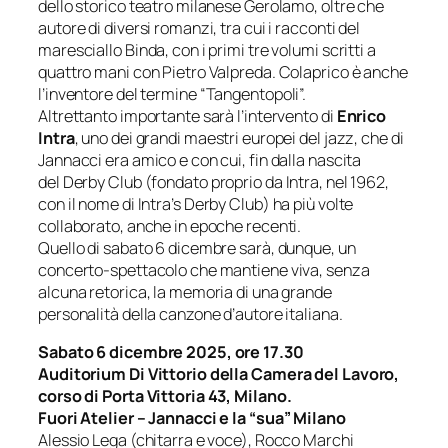
dello storico teatro milanese Gerolamo, oltre che
autore di diversi romanzi, tra cui i racconti del
maresciallo Binda, con i primi tre volumi scritti a
quattro mani con Pietro Valpreda. Colaprico è anche
l’inventore del termine
“Tangentopoli”.
Altrettanto importante sarà l’intervento di
Enrico
Intra
, uno dei grandi maestri europei del jazz, che di
Jannacci era amico e con cui, fin dalla nascita
del
Derby Club
(fondato proprio da Intra, nel 1962,
con il nome di
Intra’s Derby Club
) ha più volte
collaborato, anche in epoche recenti.
Quello di sabato 6 dicembre sarà, dunque, un
concerto-spettacolo che mantiene viva, senza
alcuna retorica, la memoria di una grande
personalità della canzone d’autore italiana.
Sabato 6 dicembre 2025, ore 17.30
Auditorium Di Vittorio della Camera del Lavoro,
corso di Porta Vittoria 43, Milano.
Fuori Atelier – Jannacci e la “sua” Milano
Alessio Lega (chitarra e voce), Rocco Marchi