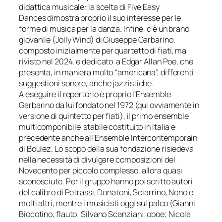
didattica musicale: la scelta di
Five Easy
Dances
dimostra proprio il suo interesse per le
forme di musica per la danza. Infine, c’è un brano
giovanile
(Jolly Wind)
di Giuseppe Garbarino,
composto inizialmente per quartetto di fiati, ma
rivisto nel 2024, e dedicato a Edgar Allan Poe, che
presenta, in maniera molto “americana”, differenti
suggestioni sonore, anche jazzistiche.
A eseguire il repertorio è proprio l’Ensemble
Garbarino da lui fondato nel 1972 (qui ovviamente in
versione di quintetto per fiati), il primo ensemble
multicomponibile stabile costituito in Italia e
precedente anche all’Ensemble Intercontemporain
di Boulez. Lo scopo della sua fondazione risiedeva
nella necessità di divulgare composizioni del
Novecento per piccolo complesso, allora quasi
sconosciute. Per il gruppo hanno poi scritto autori
del calibro di Petrassi, Donatoni, Sciarrino, Nono e
molti altri, mentre i musicisti oggi sul palco (Gianni
Biocotino, flauto; Silvano Scanziani, oboe; Nicola