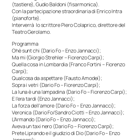
(tastiere), Gudio Baldoni (fisarmonica).
Con la partecipazione straordinaria di Enrico Intra
(pianoforte).
Interverrà lo scrittore Piero Colaprico, direttore del
Teatro Gerolamo.
Programma
Ohè sunt chi (Dario Fo – Enzo Jannacci);
Ma mi (Giorgio Strehler – Fiorenzo Carpi);
Quella cosa in Lombardia (Franco Fortini – Fiorenzo
Carpi);
Qualcosa da aspettare (Fausto Amodei);
Sopra i vetri (Dario Fo – Fiorenzo Carpi);
La luna è una lampadina (Dario Fo – Fiorenzo Carpi);
E l’era tardi (Enzo Jannacci);
La forza dell’amore (Dario Fo – Enzo Jannacci);
Veronica (Dario Fo/Sandro Ciotti – Enzo Jannacci);
L’Armando (Dario Fo – Enzo Jannacci);
Aveva un taxi nero (Dario Fo – Fiorenzo Carpi);
Prete Liprando e il giudizio di Dio (Dario Fo – Enzo