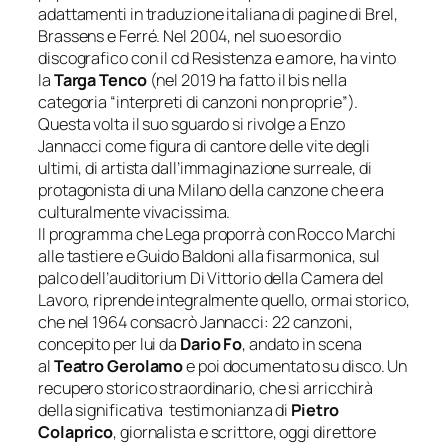
adattamenti in traduzione italiana di pagine di Brel,
Brassens e Ferré. Nel 2004, nel suo esordio
discografico con il cd
Resistenza e amore
, ha vinto
la
Targa Tenco
(nel 2019 ha fatto il bis nella
categoria
“interpreti di canzoni non proprie”
).
Questa volta il suo sguardo si rivolge a Enzo
Jannacci come figura di cantore delle vite degli
ultimi, di artista dall’immaginazione surreale, di
protagonista di una Milano della canzone che era
culturalmente vivacissima.
Il programma che Lega proporrà con Rocco Marchi
alle tastiere e Guido Baldoni alla fisarmonica, sul
palco dell’auditorium Di Vittorio della Camera del
Lavoro, riprende integralmente quello, ormai storico,
che nel 1964 consacrò Jannacci:
22 canzoni
,
concepito per lui da
Dario Fo
, andato in scena
al
Teatro Gerolamo
e poi documentato su disco. Un
recupero storico straordinario, che si arricchirà
della significativa testimonianza di
Pietro
Colaprico
, giornalista e scrittore, oggi direttore