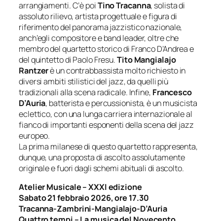
arrangiamenti. C’è poi
Tino Tracanna
, solista di
assoluto rilievo, artista progettuale e figura di
riferimento del panorama jazzistico nazionale,
anch’egli compositore e band leader, oltre che
membro del quartetto storico di Franco D’Andrea e
del quintetto di Paolo Fresu.
Tito Mangialajo
Rantzer
è un contrabbassista molto richiesto in
diversi ambiti stilistici del jazz, da quelli più
tradizionali alla scena radicale. Infine,
Francesco
D’Auria
, batterista e percussionista, è un musicista
eclettico, con una lunga carriera internazionale al
fianco di importanti esponenti della scena del jazz
europeo.
La prima milanese di questo quartetto rappresenta,
dunque, una proposta di ascolto assolutamente
originale e fuori dagli schemi abituali di ascolto.
Atelier Musicale – XXXI edizione
Sabato 21 febbraio 2026, ore 17.30
Tracanna-Zambrini-Mangialajo-
D’Auria
Quattro tempi – La musica del Novecento