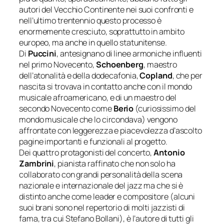
autori del Vecchio Continente nei suoi confronti e
nell’ultimo trentennio questo processo è
enormemente cresciuto, soprattutto in ambito
europeo, ma anche in quello statunitense.
Di
Puccini
, antesignano di linee armoniche influenti
nel primo Novecento,
Schoenberg
, maestro
dell’atonalità e della dodecafonia,
Copland
, che per
nascita si trovava in contatto anche con il mondo
musicale afroamericano, e di un maestro del
secondo Novecento come
Berio
(curiosissimo del
mondo musicale che lo circondava) vengono
affrontate con leggerezza e piacevolezza d’ascolto
pagine importanti e funzionali al progetto.
Dei quattro protagonisti del concerto,
Antonio
Zambrini
, pianista raffinato che non solo ha
collaborato con grandi personalità della scena
nazionale e internazionale del jazz ma che si è
distinto anche come leader e compositore (alcuni
suoi brani sono nel repertorio di molti jazzisti di
fama, tra cui Stefano Bollani), è l’autore di tutti gli