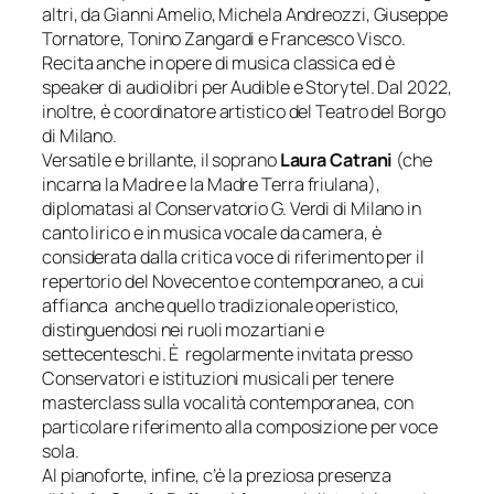
altri, da Gianni Amelio, Michela Andreozzi, Giuseppe
Tornatore, Tonino Zangardi e Francesco Visco.
Recita anche in opere di musica classica ed è
speaker di audiolibri per Audible e Storytel. Dal 2022,
inoltre, è coordinatore artistico del Teatro del Borgo
di Milano.
Versatile e brillante, il soprano
Laura Catrani
(che
incarna la Madre e la Madre Terra friulana),
diplomatasi al Conservatorio G. Verdi di Milano in
canto lirico e in musica vocale da camera, è
considerata dalla critica voce di riferimento per il
repertorio del Novecento e contemporaneo, a cui
affianca anche quello tradizionale operistico,
distinguendosi nei ruoli mozartiani e
settecenteschi. È regolarmente invitata presso
Conservatori e istituzioni musicali per tenere
masterclass sulla vocalità contemporanea, con
particolare riferimento alla composizione per voce
sola.
Al pianoforte, infine, c’è la preziosa presenza