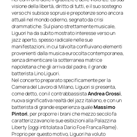
visione della libertà, diritto di tutti, e il suo sostegno
verso chi subisce soprusi e prepotenze sono ancora
attuali nel mondo odierno, segnato da crisi
drammatiche. Sul piano strettamente musicale,
Liguori ha da subito mostrato interesse verso un
jazz aperto, spesso radicale nelle sue
manifestazioni, in cui talvolta confluivano elementi
provenienti dalla musica eurocolta contemporanea,
senza dimenticare la sotterranea matrice
napoletana che gli arriva dal padre, il grande
batterista Lino Liguori.
Nel concerto preparato specificamente per la
Camera del Lavoro di Milano, Liguori si presenta,
come detto, con il contrabbassista
Andrea Grossi
,
nuova significativa realtà del jazz italiano, e con un
batterista di grande esperienza quale
Massimo
Pintori
, per proporre i brani che mezzo secolo fa
caratterizzavano le sue esibizioni alla Palazzina
Liberty (oggi intitolata a Dario Fo e Franca Rame).
Proprio per questo motivo, Liguori ha voluto