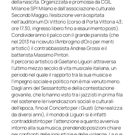
della nascita. Organizzata e promossa da CGIL
Milano e SPI Milano e dall’associazione culturale
Secondo Maggio, l’esibizione verrà ospitata
nell’auditorium Di Vittorio
(corso di Porta Vittoria 43;
ore 17.30, ingresso libero fino a esaurimento posti)
.
Condivideranno il palco con il grande pianista (che
nel 2013 ha ricevuto l’Ambrogino d’Oro per meriti
artistici) il contrabbassista Andrea Grossi e il
batterista Massimo Pintori.
Il percorso artistico di Gaetano Liguori attraversa
l’ultimo mezzo secolo di vita musicale italiana, un
periodo nel quale il rapporto tra la sua musica e
l’impegno sociale e politico non è mai venuto meno.
Dagli anni del Sessantotto e della contestazione
giovanile, che lo hanno visto tra i jazzisti in prima fila
nel sostenere le rivendicazioni sociali e culturali
dell’epoca, fino al
Concerto per i Giusti
(che realizza
da diversi anni), il mondo di Liguori si è infatti
contraddistinto per l’attenzione a quanto avveniva
intorno alla sua musica, prendendo posizioni chiare
nei confronti delle ingiustizie e delle violenze. La sua