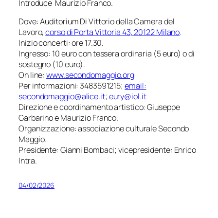
Introduce Maurizio Franco.
Dove: Auditorium Di Vittorio della Camera del
Lavoro,
corso di Porta Vittoria 43, 20122 Milano
.
Inizio concerti: ore 17.30.
Ingresso: 10 euro con tessera ordinaria (5 euro) o di
sostegno (10 euro).
On line:
www.secondomaggio.org
Per informazioni: 3483591215;
email:
secondomaggio@alice.it
;
eury@iol.it
Direzione e coordinamento artistico: Giuseppe
Garbarino e Maurizio Franco.
Organizzazione: associazione culturale Secondo
Maggio.
Presidente: Gianni Bombaci; vicepresidente: Enrico
Intra.
04/02/2026