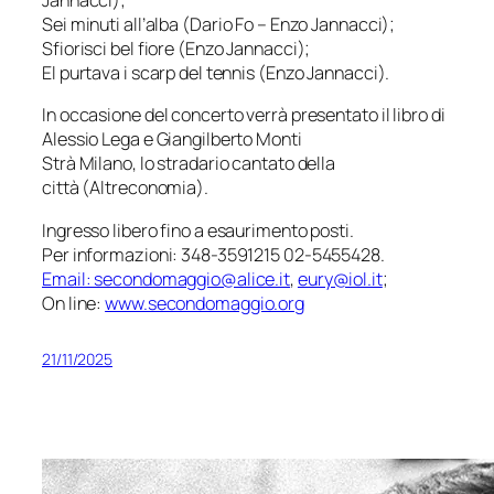
Jannacci);
Sei minuti all’alba (Dario Fo – Enzo Jannacci);
Sfiorisci bel fiore (Enzo Jannacci);
El purtava i scarp del tennis (Enzo Jannacci).
In occasione del concerto verrà presentato il libro di
Alessio Lega e Giangilberto Monti
Strà Milano, lo stradario cantato della
città
(Altreconomia).
Ingresso libero fino a esaurimento posti.
Per informazioni: 348-3591215 02-5455428.
Email: secondomaggio@alice.it
,
eury@iol.it
;
On line:
www.secondomaggio.org
21/11/2025