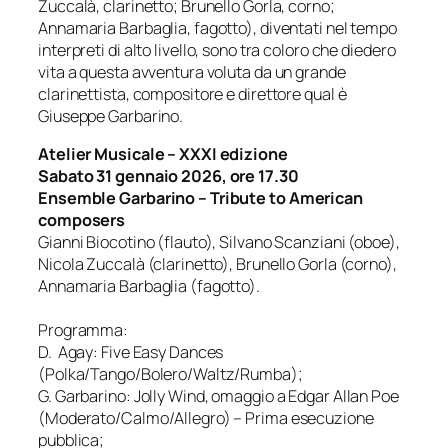
Zuccalà, clarinetto; Brunello Gorla, corno;
Annamaria Barbaglia, fagotto), diventati nel tempo
interpreti di alto livello, sono tra coloro che diedero
vita a questa avventura voluta da un grande
clarinettista, compositore e direttore qual è
Giuseppe Garbarino.
Atelier Musicale – XXXI edizione
Sabato 31 gennaio 2026, ore 17.30
Ensemble Garbarino – Tribute to American
composers
Gianni Biocotino (flauto), Silvano Scanziani (oboe),
Nicola Zuccalà (clarinetto), Brunello Gorla (corno),
Annamaria Barbaglia (fagotto).
Programma:
D. Agay: Five Easy Dances
(Polka/Tango/Bolero/Waltz/
Rumba);
G. Garbarino: Jolly Wind, omaggio a Edgar Allan Poe
(Moderato/Calmo/Allegro) – Prima esecuzione
pubblica;