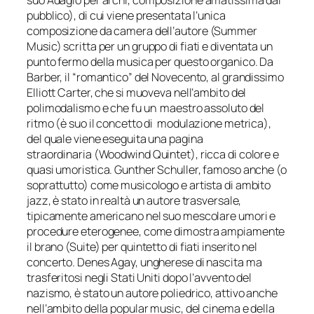
pubblico), di cui viene presentata l’unica
composizione da camera dell’autore
(Summer
Music)
scritta per un gruppo di fiati e diventata un
punto fermo della musica per questo organico. Da
Barber, il “romantico” del Novecento, al grandissimo
Elliott Carter, che si muoveva nell’ambito del
polimodalismo e che fu un maestro assoluto del
ritmo (è suo il concetto di modulazione metrica),
del quale viene eseguita una pagina
straordinaria
(Woodwind Quintet)
, ricca di colore e
quasi umoristica. Gunther Schuller, famoso anche (o
soprattutto) come musicologo e artista di ambito
jazz, è stato in realtà un autore trasversale,
tipicamente americano nel suo mescolare umori e
procedure eterogenee, come dimostra ampiamente
il brano
(Suite)
per quintetto di fiati inserito nel
concerto. Denes Agay, ungherese di nascita ma
trasferitosi negli Stati Uniti dopo l’avvento del
nazismo, è stato un autore poliedrico, attivo anche
nell’ambito della popular music, del cinema e della