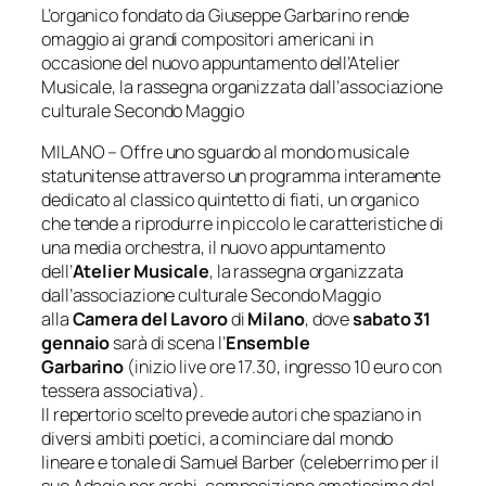
L’organico fondato da Giuseppe Garbarino rende
omaggio ai grandi compositori americani in
occasione del nuovo appuntamento dell’Atelier
Musicale,
la rassegna organizzata dall’associazione
culturale Secondo Maggio
MILANO – Offre uno sguardo al mondo musicale
statunitense attraverso un programma interamente
dedicato al classico quintetto di fiati, un organico
che tende a riprodurre in piccolo le caratteristiche di
una media orchestra, il nuovo appuntamento
dell’
Atelier Musicale
, la rassegna organizzata
dall’associazione culturale Secondo Maggio
alla
Camera del Lavoro
di
Milano
, dove
sabato 31
gennaio
sarà di scena l’
Ensemble
Garbarino
(inizio live ore 17.30, ingresso 10 euro con
tessera associativa).
Il repertorio scelto prevede autori che spaziano in
diversi ambiti poetici, a cominciare dal mondo
lineare e tonale di Samuel Barber (celeberrimo per il
suo
Adagio per archi
, composizione amatissima dal