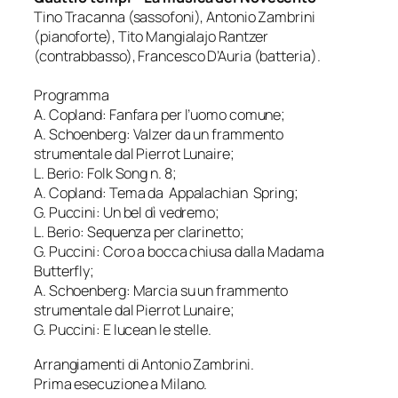
Tino Tracanna (sassofoni), Antonio Zambrini
(pianoforte), Tito Mangialajo Rantzer
(contrabbasso), Francesco D’Auria (batteria).
Programma
A. Copland: Fanfara per l’uomo comune;
A. Schoenberg: Valzer da un frammento
strumentale dal Pierrot Lunaire;
L. Berio: Folk Song n. 8;
A. Copland: Tema da Appalachian Spring;
G. Puccini: Un bel dì vedremo;
L. Berio: Sequenza per clarinetto;
G. Puccini: Coro a bocca chiusa dalla Madama
Butterfly;
A. Schoenberg: Marcia su un frammento
strumentale dal Pierrot Lunaire;
G. Puccini: E lucean le stelle.
Arrangiamenti di Antonio Zambrini.
Prima esecuzione a Milano.