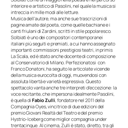
interiore e artistico di Pasolini, nel quale la musica si
intreccia in mille modi alle letture.
Musica dell’autore, ma anche sue trascrizioni di
pagine amate dal poeta, come quelle bachiane e i
canti friulani di Zardini, scritti in stile popolaresco.
Solbiati è uno dei compositori contemporanei
italiani più seguiti e premiati, a cui hanno assegnato
importanti commissioni prestigiosi teatri, in primis
La Scala, ed è stato anche docente di composizione
al Conservatorio di Milano. Perfezionatosi con
Franco Donatoni, ha seguito le articolate vicende
della musica eurocolta di oggi, muovendosi con
assoluta libertà e varietà espressiva. Questo
spettacolo vanta anche tre interpreti d’eccezione: la
voce recitante, che impersona idealmente Pasolini,
è quella di
Fabio Zulli
, fondatore nel 2011 della
Compagnia Oyes, vincitrice di due edizioni del
premio Giovani Realtà del Teatro e del premio
Hystrio-Iceberg come miglior compagnia under
trentacinque. Al cinema, Zulli è stato, diretto, tra gli