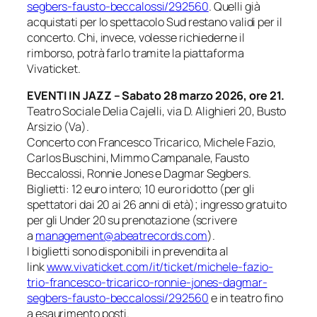
segbers-fausto-beccalossi/
292560
. Quelli già
acquistati per lo spettacolo
Sud
restano validi per il
concerto. Chi, invece, volesse richiederne il
rimborso, potrà farlo tramite la piattaforma
Vivaticket.
EVENTI IN JAZZ –
Sabato 28 marzo 2026, ore 21.
Teatro Sociale Delia Cajelli, via D. Alighieri 20, Busto
Arsizio (Va).
Concerto con Francesco Tricarico, Michele Fazio,
Carlos Buschini, Mimmo Campanale, Fausto
Beccalossi, Ronnie Jones e Dagmar Segbers.
Biglietti: 12 euro intero; 10 euro ridotto (per gli
spettatori dai 20 ai 26 anni di età); ingresso gratuito
per gli Under 20 su prenotazione (scrivere
a
management@abeatrecords.com
).
I biglietti sono disponibili in prevendita al
link
www.vivaticket.com/it/ticket/
michele-fazio-
trio-francesco-
tricarico-ronnie-jones-dagmar-
segbers-fausto-beccalossi/
292560
e in teatro fino
a esaurimento posti.