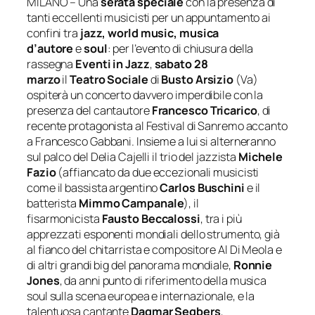
MILANO – Una
serata speciale
con la presenza di
tanti eccellenti musicisti per un appuntamento ai
confini tra
jazz, world music, musica
d’autore
e
soul
: per l’evento di chiusura della
rassegna
Eventi in Jazz
,
sabato 28
marzo
il
Teatro Sociale
di
Busto Arsizio
(Va)
ospiterà un concerto davvero imperdibile con la
presenza del cantautore
Francesco Tricarico
, di
recente protagonista al Festival di Sanremo accanto
a Francesco Gabbani. Insieme a lui si alterneranno
sul palco del Delia Cajelli il trio del jazzista
Michele
Fazio
(affiancato da due eccezionali musicisti
come il bassista argentino
Carlos Buschini
e il
batterista
Mimmo Campanale
), il
fisarmonicista
Fausto Beccalossi
, tra i più
apprezzati esponenti mondiali dello strumento, già
al fianco del chitarrista e compositore Al Di Meola e
di altri grandi big del panorama mondiale,
Ronnie
Jones
, da anni punto di riferimento della musica
soul sulla scena europea e internazionale, e la
talentuosa cantante
Dagmar Segbers
,