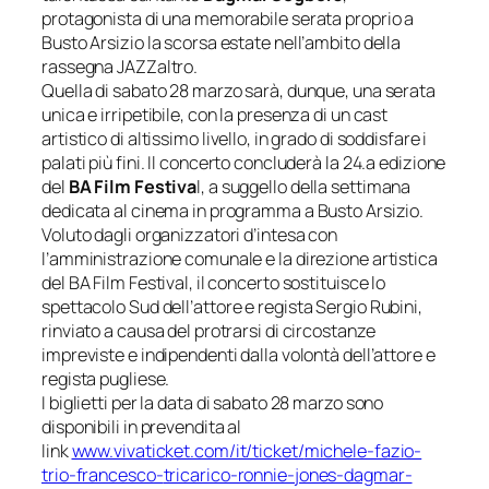
protagonista di una memorabile serata proprio a
Busto Arsizio la scorsa estate nell’ambito della
rassegna
JAZZaltro
.
Quella di sabato 28 marzo sarà, dunque, una serata
unica e irripetibile, con la presenza di un cast
artistico di altissimo livello, in grado di soddisfare i
palati più fini. Il concerto concluderà la 24.a edizione
del
BA Film Festiva
l, a suggello della settimana
dedicata al cinema in programma a Busto Arsizio.
Voluto dagli organizzatori d’intesa con
l’amministrazione comunale e la direzione artistica
del BA Film Festival, il concerto sostituisce lo
spettacolo
Sud
dell’attore e regista Sergio Rubini,
rinviato a causa del protrarsi di circostanze
impreviste e indipendenti dalla volontà dell’attore e
regista pugliese.
I biglietti per la data di sabato 28 marzo sono
disponibili in prevendita al
link
www.vivaticket.com/it/ticket/
michele-fazio-
trio-francesco-
tricarico-ronnie-jones-dagmar-