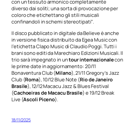
con un tessuto armonico completamente
diverso dai soliti; una sorta di provocazione per
coloro che etichettano gli stili musicali
confinandoli in schemi stereotipati”
.
Il disco pubblicato in digitale da Believe è anche
in versione fisica distribuito da Egea Music con
l’etichetta Clapo Music di Claudio Poggi. Tutti i
brani sono editi da Marechiaro Edizioni Musicali. Il
trio sarà impegnato in un
tour internazionale
con
le prime date in aggiornamento: 20/11
Bonaventura Club (
Milano
), 21/11 Gregory’s Jazz
Club (
Roma
), 10/12 Blue Note (
Rio de Janeiro
Brasile
), 12/12 Macacu Jazz & Blues Festival
(
Cachoeiras de Macacu Brasile
) e 19/12 Break
Live (
Ascoli Piceno
).
18/11/2025