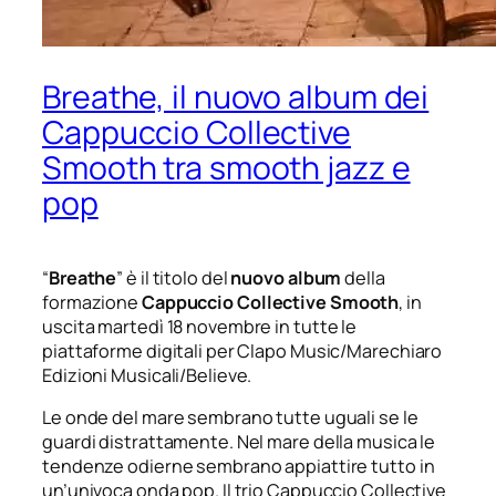
Breathe, il nuovo album dei
Cappuccio Collective
Smooth tra smooth jazz e
pop
“
Breathe
” è il titolo del
nuovo
album
della
formazione
Cappuccio Collective Smooth
, in
uscita martedì 18 novembre in tutte le
piattaforme digitali per Clapo Music/Marechiaro
Edizioni Musicali/Believe.
Le onde del mare sembrano tutte uguali se le
guardi distrattamente. Nel mare della musica le
tendenze odierne sembrano appiattire tutto in
un’univoca onda pop. Il trio Cappuccio Collective