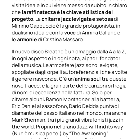
visita ideale in cui viene messo da subito in chiaro
che
la raffinatezza è la chiave stilistica del
progetto
. La
chitarra jazz levigata e setosa
di
Mimmo Cappuccio è la grande protagonista, in
dualismo ideale con la
voce
di Annina Galiano e
le
armonie
di Cristina Massaro.
Il nuovo disco Breathe è un omaggio dalla A alla Z,
in ogni aspetto e in ogni nota, ai padri fondatori
della musica. Le atmosfere jazz sono levigate,
spogliate dagli orpelli autoreferenziali che a volte
il genere nasconde. C’è un’
anima soul
tra queste
nove tracce, e la gran parte delle canzoni si fregia
di nomi di eccellenza nella fattura. Solo per
citarne alcuni: Ramon Montagner, alla batteria,
Eric Daniel al sassofono, Dario Deidda punta di
diamante del basso italiano nel mondo, ma anche
Mark Sherman, tra i più grandi vibrafonisti jazz in
the world. Proprio nel brano Jazz will find its way
(Nun è musica pe te’) by “The Awakening”