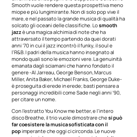
Smooth vuole rendere questa prospettiva meno
miope e più lungimirante. Non di solo pop vive il
mare, e nel passato la grande musica di qualità ha
solcato gli oceani delle classifiche. Lo
smooth
jazz
è una magica alchimia di note che ha
attraversato il tempo partendo da quei dorati
anni ‘70 in cui il jazz incontrò il funky, il soul e
l’R&B. I padri della musica hanno insegnato al
mondo quali sono le emozioni vere. La genuinità
emanata dagli sciamani che hanno fondato il
genere -Al Jarreau, George Benson, Marcus
Miller, Anita Baker, Michael Franks, George Duke-
è proseguita di erede in erede; basti pensare a
personaggi incredibili come Sade negli anni ‘90,
per citare un nome.
Con l’estratto You Know me better, e l’intero
disco Breathe, il trio vuole dimostrare che
si può
far coesistere la musica sofisticata con il
pop
imperante che oggi ci circonda. Le nuove