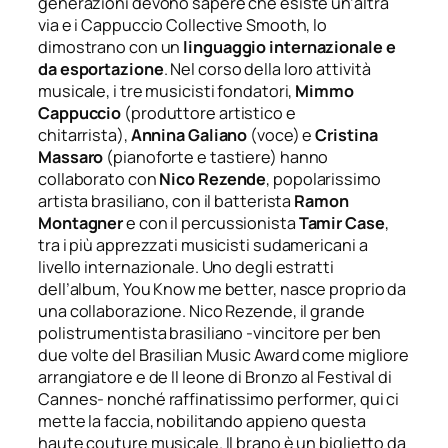
generazioni devono sapere che esiste un’altra
via e i Cappuccio Collective Smooth, lo
dimostrano con un
linguaggio internazionale e
da esportazione
. Nel corso della loro attività
musicale, i tre musicisti fondatori,
Mimmo
Cappuccio
(produttore artistico e
chitarrista),
Annina Galiano
(voce) e
Cristina
Massaro
(pianoforte e tastiere) hanno
collaborato con
Nico Rezende
, popolarissimo
artista brasiliano, con il batterista
Ramon
Montagner
e con il percussionista
Tamir Case
,
tra i più apprezzati musicisti sudamericani a
livello internazionale. Uno degli estratti
dell’album, You Know me better, nasce proprio da
una collaborazione. Nico Rezende, il grande
polistrumentista brasiliano -vincitore per ben
due volte del Brasilian Music Award come migliore
arrangiatore e de Il leone di Bronzo al Festival di
Cannes- nonché raffinatissimo performer, qui ci
mette la faccia, nobilitando appieno questa
haute couture musicale. Il brano è un biglietto da