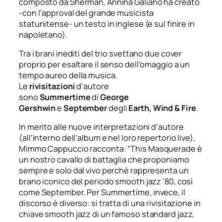
composto da Sherman, Annina Galiano ha creato
-con l’approval del grande musicista
statunitense- un testo in inglese (e sul finire in
napoletano).
Tra i brani inediti del trio svettano due cover
proprio per esaltare il senso dell’omaggio a un
tempo aureo della musica.
Le
rivisitazioni
d’autore
sono
Summertime
di
George
Gershwin
e
September
degli
Earth, Wind & Fire
.
In merito alle nuove interpretazioni d’autore
(all’interno dell’album e nel loro repertorio live),
Mimmo Cappuccio racconta: “
This Masquerade è
un nostro cavallo di battaglia che proponiamo
sempre e solo dal vivo perché rappresenta un
brano iconico del periodo smooth jazz ’80, così
come September. Per Summertime, invece, il
discorso è diverso: si tratta di una rivisitazione in
chiave smooth jazz di un famoso standard jazz,