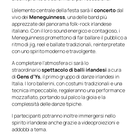
L’elemento centrale della festa sarà il
concerto
dal
vivo dei
Meneguinness
, una delle band più
apprezzate del panorama folk-rock irlandese
italiano. Con il loro sound energico e contagioso, i
Meneguinness promettono di far ballare il pubblico a
ritmo di jig, reel e ballate tradizionali, reinterpretate
con uno spirito moderno e travolgente.
A completare l’atmosfera ci sarà lo
straordinario
spettacolo di balli irlandesi
a cura
di
Gens d’Ys
, il primo gruppo di danze irlandesi in
Italia. I loro ballerini, con costumi tradizionali e una
tecnica impeccabile, regaleranno una performance
mozzafiato, portando sul palco la gioia e la
complessità delle danze tipiche.
I partecipanti potranno inoltre immergersi nello
spirito irlandese anche grazie a videoproiezioni e
addobbi a tema.