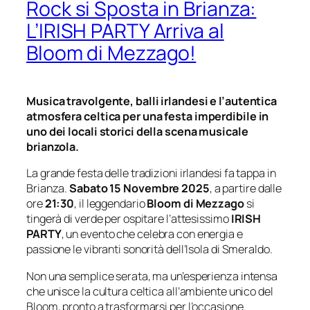
Rock si Sposta in Brianza:
L’IRISH PARTY Arriva al
Bloom di Mezzago!
Musica travolgente, balli irlandesi e l’autentica
atmosfera celtica per una festa imperdibile in
uno dei locali storici della scena musicale
brianzola.
La grande festa delle tradizioni irlandesi fa tappa in
Brianza.
Sabato 15 Novembre 2025
, a partire dalle
ore
21:30
, il leggendario
Bloom di Mezzago
si
tingerà di verde per ospitare l’attesissimo
IRISH
PARTY
, un evento che celebra con energia e
passione le vibranti sonorità dell’Isola di Smeraldo.
Non una semplice serata, ma un’esperienza intensa
che unisce la cultura celtica all’ambiente unico del
Bloom, pronto a trasformarsi per l’occasione.