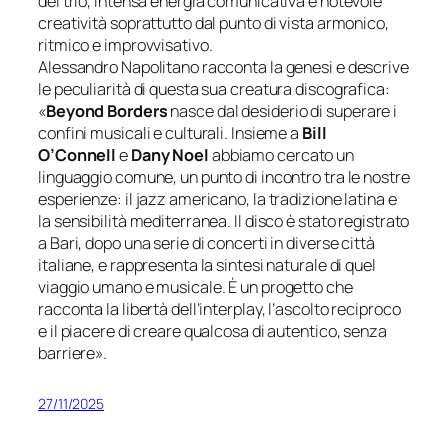
del trio, intensa energia comunicativa e notevole
creatività soprattutto dal punto di vista armonico,
ritmico e improvvisativo.
Alessandro Napolitano racconta la genesi e descrive
le peculiarità di questa sua creatura discografica:
«
Beyond Borders
nasce dal desiderio di superare i
confini musicali e culturali. Insieme a
Bill
O’Connell
e
Dany Noel
abbiamo cercato un
linguaggio comune, un punto di incontro tra le nostre
esperienze: il jazz americano, la tradizione latina e
la sensibilità mediterranea. Il disco è stato registrato
a Bari, dopo una serie di concerti in diverse città
italiane, e rappresenta la sintesi naturale di quel
viaggio umano e musicale. È un progetto che
racconta la libertà dell’interplay, l’ascolto reciproco
e il piacere di creare qualcosa di autentico, senza
barriere
».
27/11/2025