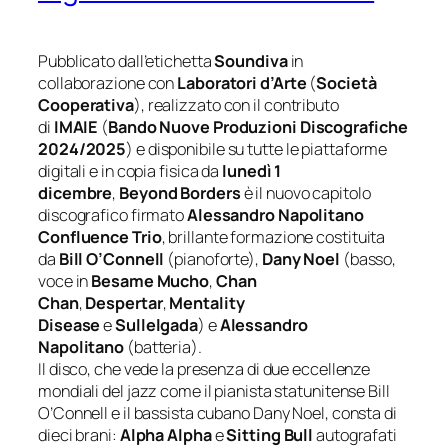
Pubblicato dall’etichetta
Soundiva
in
collaborazione con
Laboratori d’Arte
(
Società
Cooperativa
), realizzato con il contributo
di
IMAIE
(
Bando Nuove Produzioni Discografiche
2024/2025
) e disponibile su tutte le piattaforme
digitali e in copia fisica da
lunedì 1
dicembre
,
Beyond Borders
è il nuovo capitolo
discografico firmato
Alessandro Napolitano
Confluence Trio
, brillante formazione costituita
da
Bill O’Connell
(pianoforte),
Dany Noel
(basso,
voce in
Besame Mucho
,
Chan
Chan
,
Despertar
,
Mentality
Disease
e
Sullelgada
) e
Alessandro
Napolitano
(batteria).
Il disco, che vede la presenza di due eccellenze
mondiali del jazz come il pianista statunitense Bill
O’Connell e il bassista cubano Dany Noel, consta di
dieci brani:
Alpha Alpha
e
Sitting Bull
autografati