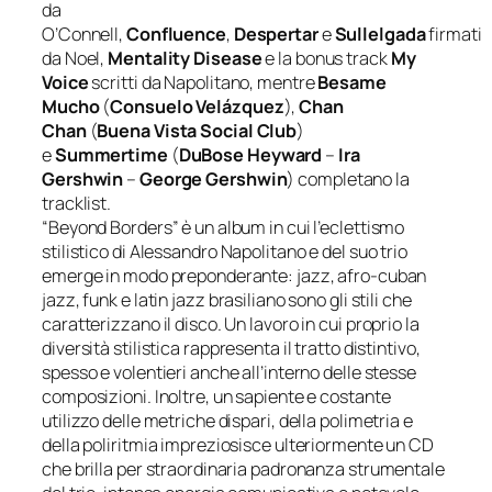
da
O’Connell,
Confluence
,
Despertar
e
Sullelgada
firmati
da Noel,
Mentality Disease
e la bonus track
My
Voice
scritti da Napolitano, mentre
Besame
Mucho
(
Consuelo Velázquez
),
Chan
Chan
(
Buena Vista Social Club
)
e
Summertime
(
DuBose Heyward
–
Ira
Gershwin
–
George Gershwin
) completano la
tracklist.
“Beyond Borders” è un album in cui l’eclettismo
stilistico di Alessandro Napolitano e del suo trio
emerge in modo preponderante: jazz, afro-cuban
jazz, funk e latin jazz brasiliano sono gli stili che
caratterizzano il disco. Un lavoro in cui proprio la
diversità stilistica rappresenta il tratto distintivo,
spesso e volentieri anche all’interno delle stesse
composizioni. Inoltre, un sapiente e costante
utilizzo delle metriche dispari, della polimetria e
della poliritmia impreziosisce ulteriormente un CD
che brilla per straordinaria padronanza strumentale