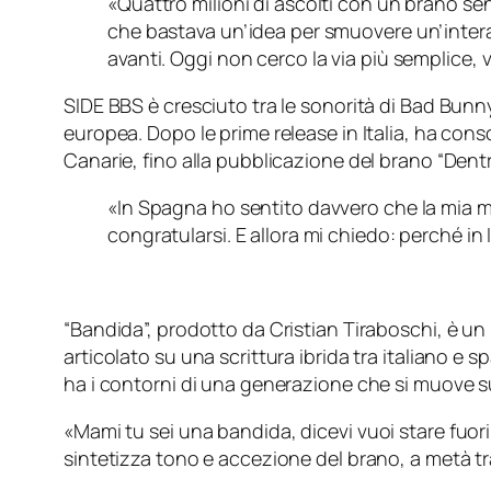
«Quattro milioni di ascolti con un brano sen
che bastava un’idea per smuovere un’intera
avanti. Oggi non cerco la via più semplice,
SIDE BBS è cresciuto tra le sonorità di Bad Bunny
europea. Dopo le prime release in Italia, ha con
Canarie, fino alla pubblicazione del brano “Dentr
«In Spagna ho sentito davvero che la mia m
congratularsi. E allora mi chiedo: perché in 
“Bandida”, prodotto da Cristian Tiraboschi, è un
articolato su una scrittura ibrida tra italiano e 
ha i contorni di una generazione che si muove su u
«
Mami tu sei una bandida, dicevi vuoi stare fuori 
sintetizza tono e accezione del brano, a metà tr