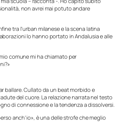
a mia scuola – racconta -. Ho capito subito
ionalità, non avrei mai potuto andare
fine tra l’urban milanese e la scena latina
laborazioni lo hanno portato in Andalusia e alle
l mio comune mi ha chiamato per
ini?»
ar ballare. Cullato da un beat morbido e
icadute del cuore. La relazione narrata nel testo
isogno di connessione e la tendenza a dissolversi.
 perso anch’io
», è una delle strofe che meglio