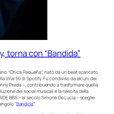
.ly, torna con “Bandida”
 brano “Chica Pequeña”, nato da un beat scaricato
lla Viral 50 di
Spotify
. Fu condiviso da alcuni dei
 a Jenny Preda –, contribuendo a trasformare quella
zione dei social musicali e la nascita della
 SIDE BBS – al secolo Simone De Lucia – sceglie
singolo “
Bandida
”.