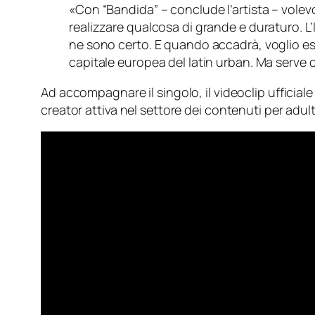
«Con “Bandida” – conclude l’artista – volev
realizzare qualcosa di grande e duraturo. L
ne sono certo. E quando accadrà, voglio esse
capitale europea del latin urban. Ma serve c
Ad accompagnare il singolo, il videoclip ufficial
creator attiva nel settore dei contenuti per adult