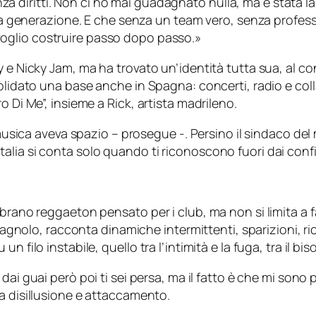
za diritti. Non ci ho mai guadagnato nulla, ma è stata l
 generazione. E che senza un team vero, senza profess
 voglio costruire passo dopo passo.»
 e Nicky Jam, ma ha trovato un’identità tutta sua, al con
solidato una base anche in Spagna: concerti, radio e col
o Di Me”, insieme a Rick, artista madrileno.
usica aveva spazio – prosegue -. Persino il sindaco de
Italia si conta solo quando ti riconoscono fuori dai conf
 brano reggaeton pensato per i club, ma non si limita a f
spagnolo, racconta dinamiche intermittenti, sparizioni, r
n filo instabile, quello tra l’intimità e la fuga, tra il b
dai guai però poi ti sei persa, ma il fatto è che mi sono
a disillusione e attaccamento.