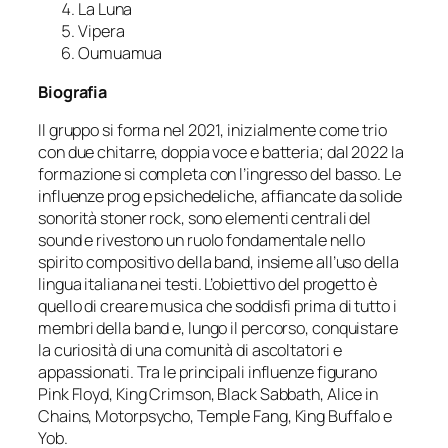
La Luna
Vipera
Oumuamua
Biografia
Il gruppo si forma nel 2021, inizialmente come trio
con due chitarre, doppia voce e batteria; dal 2022 la
formazione si completa con l’ingresso del basso. Le
influenze prog e psichedeliche, affiancate da solide
sonorità stoner rock, sono elementi centrali del
sound e rivestono un ruolo fondamentale nello
spirito compositivo della band, insieme all’uso della
lingua italiana nei testi. L’obiettivo del progetto è
quello di creare musica che soddisfi prima di tutto i
membri della band e, lungo il percorso, conquistare
la curiosità di una comunità di ascoltatori e
appassionati. Tra le principali influenze figurano
Pink Floyd, King Crimson, Black Sabbath, Alice in
Chains, Motorpsycho, Temple Fang, King Buffalo e
Yob.