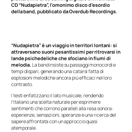
CD “Nudapietra”, l’omonimo disco d’esordio
della band, pubblicato da Overdub Recordings.
“Nudapietra” è un viaggio in territori lontani: si
attraversano suoni pesantissimi per ritrovarsi in
lande psichedeliche che sfociano in fiumi di
melodia.
La band insiste su passaggi monocordi e
tempi dispari, generando una catarsi fatta di
esplosioni melodiche ancora più efficaci nel loro
contrasto.
I testi enfatizzano il lato musicale, rendendo
l’italiano una scelta naturale per esprimere
sentimenti che corrono paralleli alla resa sonora:
esperienze, sensazioni, speranze e una ricerca del
sapere affrontata con un approccio quasi
atemporale.