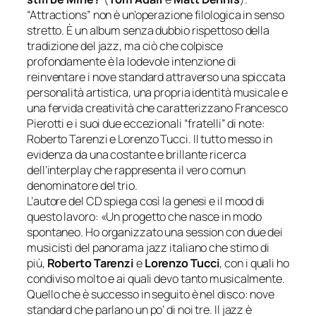
“Attractions” non è un’operazione filologica in senso
stretto. È un album senza dubbio rispettoso della
tradizione del jazz, ma ciò che colpisce
profondamente è la lodevole intenzione di
reinventare i nove standard attraverso una spiccata
personalità artistica, una propria identità musicale e
una fervida creatività che caratterizzano Francesco
Pierotti e i suoi due eccezionali “fratelli” di note:
Roberto Tarenzi e Lorenzo Tucci. Il tutto messo in
evidenza da una costante e brillante ricerca
dell’interplay che rappresenta il vero comun
denominatore del trio.
L’autore del CD spiega così la genesi e il mood di
questo lavoro: «
Un progetto che nasce in modo
spontaneo. Ho organizzato una session con due dei
musicisti del panorama jazz italiano che stimo di
più,
Roberto Tarenzi
e
Lorenzo Tucci
, con i quali ho
condiviso molto e ai quali devo tanto musicalmente.
Quello che è successo in seguito è nel disco: nove
standard che parlano un po’ di noi tre. Il jazz è