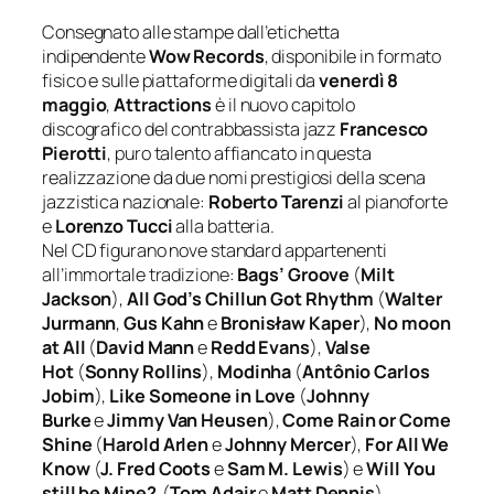
Consegnato alle stampe dall’etichetta
indipendente
Wow Records
, disponibile in formato
fisico e sulle piattaforme digitali da
venerdì 8
maggio
,
Attractions
è il nuovo capitolo
discografico del contrabbassista jazz
Francesco
Pierotti
, puro talento affiancato in questa
realizzazione da due nomi prestigiosi della scena
jazzistica nazionale:
Roberto Tarenzi
al pianoforte
e
Lorenzo Tucci
alla batteria.
Nel CD figurano nove standard appartenenti
all’immortale tradizione:
Bags’ Groove
(
Milt
Jackson
),
All God’s Chillun Got Rhythm
(
Walter
Jurmann
,
Gus Kahn
e
Bronisław Kaper
),
No moon
at All
(
David Mann
e
Redd Evans
),
Valse
Hot
(
Sonny Rollins
),
Modinha
(
Antônio Carlos
Jobim
),
Like Someone in Love
(
Johnny
Burke
e
Jimmy Van Heusen
),
Come Rain or Come
Shine
(
Harold Arlen
e
Johnny Mercer
),
For All We
Know
(
J. Fred Coots
e
Sam M. Lewis
) e
Will You
still be Mine?
(
Tom Adair
e
Matt Dennis
).