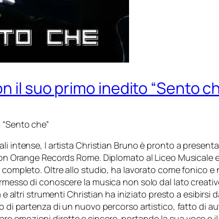
n il suo primo inedito “Sento c
o “Sento che”
i intense, l artista Christian Bruno è pronto a presentar
e con Orange Records Rome. Diplomato al Liceo Musicale 
 completo. Oltre allo studio, ha lavorato come fonico e n
permesso di conoscere la musica non solo dal lato creati
 e altri strumenti Christian ha iniziato presto a esibirsi d
o di partenza di un nuovo percorso artistico, fatto di au
re emozioni dirette e sincere, portando la sua voce e 