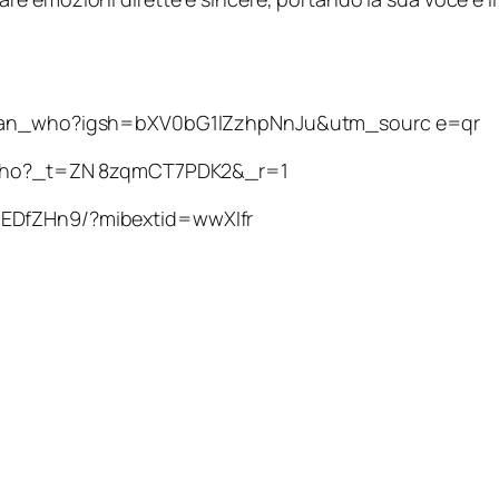
istian_who?igsh=bXV0bG1lZzhpNnJu&utm_sourc e=qr
an_who?_t=ZN 8zqmCT7PDK2&_r=1
zEDfZHn9/?mibextid=wwXIfr