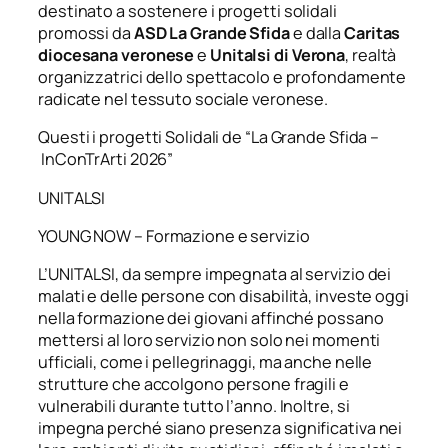
destinato a sostenere i progetti solidali
promossi da
ASD La Grande Sfida
e dalla
Caritas
diocesana veronese
e
Unitalsi di Verona
, realtà
organizzatrici dello spettacolo e profondamente
radicate nel tessuto sociale veronese.
Questi i progetti Solidali de “La Grande Sfida –
InConTrArti 2026”
UNITALSI
YOUNG NOW – Formazione e servizio
L’UNITALSI, da sempre impegnata al servizio dei
malati e delle persone con disabilità, investe oggi
nella formazione dei giovani affinché possano
mettersi al loro servizio non solo nei momenti
ufficiali, come i pellegrinaggi, ma anche nelle
strutture che accolgono persone fragili e
vulnerabili durante tutto l’anno. Inoltre, si
impegna perché siano presenza significativa nei