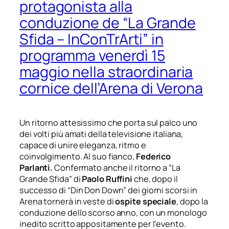
protagonista alla
conduzione de “La Grande
Sfida – InConTrArti” in
programma venerdì 15
maggio nella straordinaria
cornice dell’Arena di Verona
Un ritorno attesissimo che porta sul palco uno
dei volti più amati della televisione italiana,
capace di unire eleganza, ritmo e
coinvolgimento. Al suo fianco,
Federico
Parlanti
.
Confermato anche il ritorno a “La
Grande Sfida” di
Paolo Ruffini
che,
dopo il
successo di “Din Don Down” dei giorni scorsi in
Arena tornerà in veste di
ospite speciale
, dopo la
conduzione dello scorso anno, con un monologo
inedito scritto appositamente per l’evento.