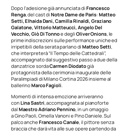
Dopo l’adesione già annunciata di
Francesco
Renga
, del cast di
Notre Dame de Paris
:
Matteo
Setti, Elhaida Dani, Camilla Rinaldi, Graziano
Galatone, Vittorio Matteucci, Angelo Del
Vecchio, Giò Di Tonno
e degli
Oliver Onions
, le
prime indiscrezioni sulle performance uniche ed
irripetibili della serata parlano di
Matteo Setti
,
che interpreterà “Il Tempo delle Cattedrali”,
accompagnato dal suggestivo passo a due della
danzatrice sorda
Carmen Diodato
già
protagonista della cerimonia inaugurale delle
Paralimpiadi di Milano Cortina 2026 insieme al
ballerino
Marco Fagioli
.
Momenti di intensa emozione arriveranno
con
Lina Sastri
, accompagnata al pianoforte
dal
Maestro
Adriano Pennino
, in un omaggio
a Gino Paoli, Ornella Vanoni e Pino Daniele. Sul
palco anche
Francesco Canale
, il pittore senza
braccia che darà vita alle sue opere partendo da