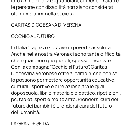
loro ambienti di vita quotidiani, affinché i malati e
le persone con disabilità non siano considerati
ultimi, ma primi nella società.
CARITAS DIOCESANA DI VERONA
OCCHIO AL FUTURO
In Italia 1 ragazzo su 7 vive in povertà assoluta.
Anche nella nostra Verona ci sono tante difficoltà
che riguardano i più piccoli, spesso nascoste.
Con la campagna “Occhio al Futuro”, Caritas
Diocesana Veronese offre ai bambini che non se
lo possono permettere opportunità educative,
culturali, sportive e di relazione, tra le quali
doposcuola, libri e materiale didattico, ripetizioni,
pc, tablet, sport e molto altro. Prendersi cura del
futuro dei bambini è prendersi cura del futuro
dell’umanità.
LA GRANDE SFIDA