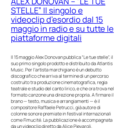
ALEX DONOVAN – “LE TUE
STELLE” Il singolo e
videoclip d’esordio dal 15
maggio in radio e su tutte le
piattaforme digitali
Il 15 maggio Alex Donovan pubblica “Le tue stelle”, il
suo primo singolo prodotto e distribuito da Atlantis
Music. Per l’artista marchigiano è un debutto
discografico che arriva al termine di un percorso
costruito tra produzione cinematografica, regia
teatrale e studio del canto lirico, e che ora trova nel
formato canzone una direzione propria. A firmare il
brano — testo, musica e arrangiamenti — è il
compositore Raffaele Petrucci, già autore di
colonne sonore premiate in festival internazionali
come Fimucité. La pubblicazione è accompagnata
da un videoclip diretto da Alice Pievaroli.