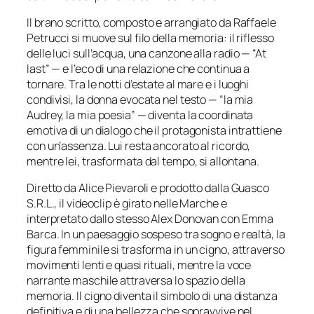
Il brano scritto, composto e arrangiato da Raffaele
Petrucci si muove sul filo della memoria: il riflesso
delle luci sull’acqua, una canzone alla radio — “At
last” — e l’eco di una relazione che continua a
tornare. Tra le notti d’estate al mare e i luoghi
condivisi, la donna evocata nel testo — “la mia
Audrey, la mia poesia” — diventa la coordinata
emotiva di un dialogo che il protagonista intrattiene
con un’assenza. Lui resta ancorato al ricordo,
mentre lei, trasformata dal tempo, si allontana.
Diretto da Alice Pievaroli e prodotto dalla Guasco
S.R.L., il videoclip è girato nelle Marche e
interpretato dallo stesso Alex Donovan con Emma
Barca. In un paesaggio sospeso tra sogno e realtà, la
figura femminile si trasforma in un cigno, attraverso
movimenti lenti e quasi rituali, mentre la voce
narrante maschile attraversa lo spazio della
memoria. Il cigno diventa il simbolo di una distanza
definitiva e di una bellezza che sopravvive nel