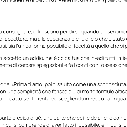
 a incidente di percorso: viene mostrato per quello che
ono consegnare, o finiscono per dirsi, quando un sentime
i accettare, ma alla coscienza piena di ciò che è stato 
, sia l’unica forma possibile di fedeltà a quello che si 
ccetto un addio, ma è colpa tua che invadi tutti i miei 
mette di cercare spiegazioni e fa i conti con l’ossessione
ione. «
Prima ti amo, poi ti saluto come una sconosciuta
n una semplicità che ferisce più di molte formule altison
do il ricatto sentimentale e scegliendo invece una lingua
arte precisa di sé, una parte che coincide anche con quel
i si comprende di aver fatto il possibile, e in cui si d