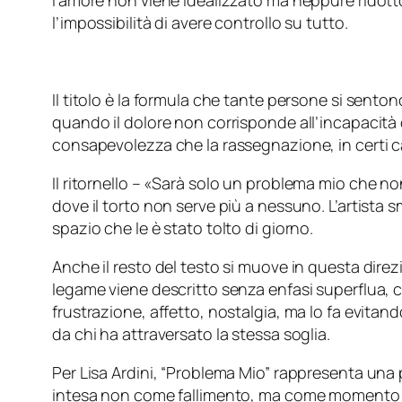
l’amore non viene idealizzato ma neppure ridotto
l’impossibilità di avere controllo su tutto.
Il titolo è la formula che tante persone si sent
quando il dolore non corrisponde all’incapacità d
consapevolezza che la rassegnazione, in certi casi
Il ritornello – «
Sarà solo un problema mio che non a
dove il torto non serve più a nessuno. L’artista s
spazio che le è stato tolto di giorno.
Anche il resto del testo si muove in questa direz
legame viene descritto senza enfasi superflua, co
frustrazione, affetto, nostalgia, ma lo fa evitan
da chi ha attraversato la stessa soglia.
Per Lisa Ardini, “Problema Mio” rappresenta una p
intesa non come fallimento, ma come momento in cu