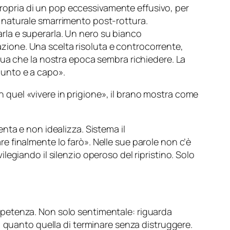
 propria di un pop eccessivamente effusivo, per
 il naturale smarrimento post-rottura.
zarla e superarla. Un nero su bianco
razione. Una scelta risoluta e controcorrente,
nua che la nostra epoca sembra richiedere. La
unto e a capo
».
n quel «
vivere in prigione
», il brano mostra come
nta e non idealizza. Sistema il
are finalmente lo farò
». Nelle sue parole non c’è
vilegiando il silenzio operoso del ripristino. Solo
petenza. Non solo sentimentale: riguarda
are, quanto quella di terminare senza distruggere.