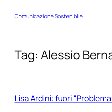
Vai
al
Comunicazione Sostenibile
contenuto
Tag:
Alessio Bern
Lisa Ardini: fuori “Problem