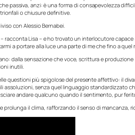
che passiva, anzi: è una forma di consapevolezza diffic
rionfali o chiusure definitive.
iviso con Alessio Bernabei.
i – racconta Lisa – e ho trovato un interlocutore capac
utarmi a portare alla luce una parte di me che fino a que
ano: dalla sensazione che voce, scrittura e produzione
ni inutili.
lle questioni più spigolose del presente affettivo: il div
cili assoluzioni, senza quel linguaggio standardizzato c
 di lasciare andare qualcuno quando il sentimento, pur fer
ne prolunga il clima, rafforzando il senso di mancanza, ri