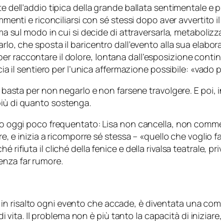
te dell’addio tipica della grande ballata sentimentale e
ammenti e riconciliarsi con sé stessi dopo aver avvertito
 ma sul modo in cui si decide di attraversarla, metaboliz
arlo, che sposta il baricentro dall’evento alla sua elabo
er raccontare il dolore, lontana dall’esposizione conti
cia il sentiero per l’unica affermazione possibile: «
vado p
e basta per non negarlo e non farsene travolgere. E poi, i
più di quanto sostenga.
rio oggi poco frequentato: Lisa non cancella, non comme
re, e inizia a ricomporre sé stessa – «
quello che voglio f
rifiuta il cliché della fenice e della rivalsa teatrale, pri
enza far rumore.
in risalto ogni evento che accade, è diventata una com
i di vita. Il problema non è più tanto la capacità di inizi