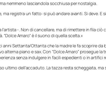
a, ma nemmeno lasciandola socchiusa per nostalgia.
ma registra un fatto: si può andare avanti. Si deve. E s
l’artista -. Non di cancellare, ma di rimettere in fila ciò
à. “Dolce Amaro” è il suono di quella scelta.»
ici anni Settanta/Ottanta che la madre le fa scoprire d
vivo alterna piano e sax. Con “Dolce Amaro” prosegue la tr
enza senza indulgere in facili espedienti o in artifici re
so ultimo dell’accaduto. La tazza resta scheggiata, ma s