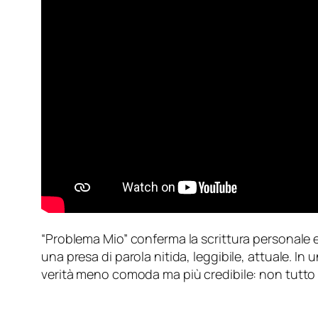
“Problema Mio” conferma la scrittura personale e
una presa di parola nitida, leggibile, attuale. I
verità meno comoda ma più credibile: non tutto 