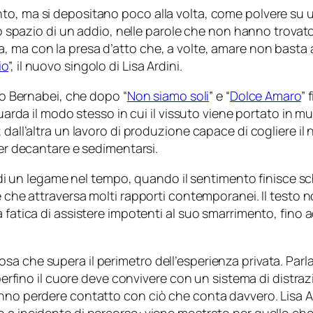
to, ma si depositano poco alla volta, come polvere su u
lo spazio di un addio, nelle parole che non hanno trovato 
, ma con la presa d’atto che, a volte, amare non basta
io
”, il nuovo singolo di Lisa Ardini.
sio Bernabei, che dopo “
Non siamo soli
” e “
Dolce Amaro
” 
guarda il modo stesso in cui il vissuto viene portato in mu
 dall’altra un lavoro di produzione capace di cogliere i
per decantare e sedimentarsi.
iedi un legame nel tempo, quando il sentimento finisce sch
e che attraversa molti rapporti contemporanei. Il testo n
 fatica di assistere impotenti al suo smarrimento, fino ad
a che supera il perimetro dell’esperienza privata. Parla
 perfino il cuore deve convivere con un sistema di distraz
nno perdere contatto con ciò che conta davvero. Lisa Ar