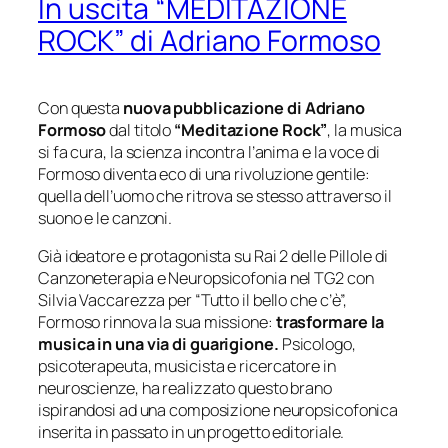
In uscita “MEDITAZIONE
ROCK” di Adriano Formoso
Con questa
nuova pubblicazione
di Adriano
Formoso
dal titolo
“Meditazione Rock”
, la musica
si fa cura, la scienza incontra l’anima e la voce di
Formoso diventa eco di una rivoluzione gentile:
quella dell’uomo che ritrova se stesso attraverso il
suono e le canzoni.
Già ideatore e protagonista su Rai 2 delle Pillole di
Canzoneterapia e Neuropsicofonia nel TG2 con
Silvia Vaccarezza per “Tutto il bello che c’è”,
Formoso rinnova la sua missione:
trasformare la
musica in una via di guarigione.
Psicologo,
psicoterapeuta, musicista e ricercatore in
neuroscienze, ha realizzato questo brano
ispirandosi ad una composizione neuropsicofonica
inserita in passato in un progetto editoriale.