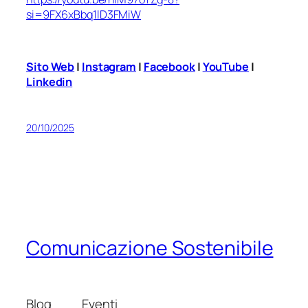
si=9FX6xBbq1lD3FMiW
Sito Web
|
Instagram
|
Facebook
|
YouTube
|
Linkedin
20/10/2025
Comunicazione Sostenibile
Blog
Eventi