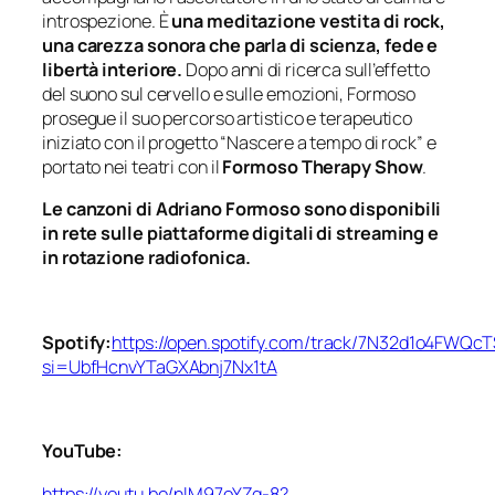
introspezione. È
una meditazione vestita di rock,
una carezza sonora che parla di scienza, fede e
libertà interiore.
Dopo anni di ricerca sull’effetto
del suono sul cervello e sulle emozioni, Formoso
prosegue il suo percorso artistico e terapeutico
iniziato con il progetto “Nascere a tempo di rock” e
portato nei teatri con il
Formoso Therapy Show
.
Le canzoni di Adriano Formoso sono disponibili
in rete sulle piattaforme digitali di streaming e
in rotazione radiofonica.
Spotify:
https://open.spotify.com/track/7N32d1o4FWQ
si=UbfHcnvYTaGXAbnj7Nx1tA
YouTube:
https://youtu.be/nlM97oYZg-8?