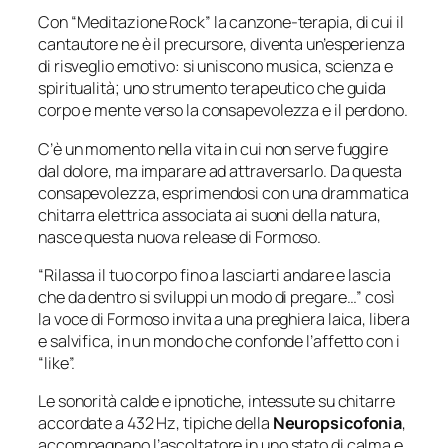
Con “Meditazione Rock” la canzone-terapia, di cui il
cantautore ne è il precursore, diventa un’esperienza
di risveglio emotivo: si uniscono musica, scienza e
spiritualità; uno strumento terapeutico che guida
corpo e mente verso la consapevolezza e il perdono.
C’è un momento nella vita in cui non serve fuggire
dal dolore, ma imparare ad attraversarlo. Da questa
consapevolezza, esprimendosi con una drammatica
chitarra elettrica associata ai suoni della natura,
nasce questa nuova release di Formoso.
“
Rilassa il tuo corpo fino a lasciarti andare e lascia
che da dentro si sviluppi un modo di pregare…”
così
la voce di Formoso invita a una preghiera laica, libera
e salvifica, in un mondo che confonde l’affetto con i
“like”.
Le sonorità calde e ipnotiche, intessute su chitarre
accordate a 432 Hz, tipiche della
Neuropsicofonia
,
accompagnano l’ascoltatore in uno stato di calma e