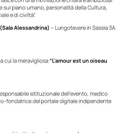
 nasce con una motivazione chiara e ambiziosa:
che sul piano umano, personalità della Cultura,
le e di civiltà”.
a (Sala Alessandrina)
– Lungotevere in Sassia 3A
a cui la meravigliosa
“L’amour est un oiseau
responsabile istituzionale dell’evento, medico
 co-fondatrice del portale digitale indipendente