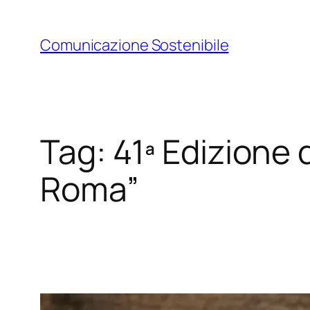
Vai
al
Comunicazione Sostenibile
contenuto
Tag:
41ª Edizione 
Roma”