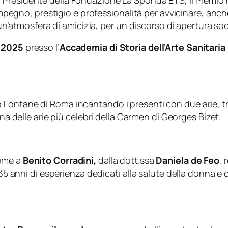
, Presidente della Fondazione La Sponda ETS, il Premio
o impegno, prestigio e professionalità per avvicinare, an
un’atmosfera di amicizia, per un discorso di apertura socia
 2025
presso l’
Accademia di Storia dell’Arte Sanitari
io Fontane di Roma incantando i presenti con due arie, tr
una delle arie più celebri della
Carmen
di Georges Bizet.
ieme a
Benito Corradini,
dalla dott.ssa
Daniela de Feo
, 
e 35 anni di esperienza dedicati alla salute della donna e