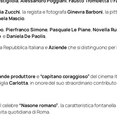
tigliola
,
Alessandro Poggiani
,
Fausto Trombetta
e
F
ia Zucchi
, la regista e fotografa
Ginevra Barboni
, la pit
ela Mascio
.
eo
,
Pierfranco Simone
,
Pasquale Le Piane
,
Novella R
ne
e
Daniela De Paolis
.
la Repubblica Italiana e
Aziende
che si distinguono per 
ande produttore
e
“capitano coraggioso”
del cinema i
iglia
Carlotta
, in onore del suo straordinario contributo
il celebre
“Nasone romano”
, la caratteristica fontanell
vita quotidiana di Roma.