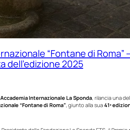
ernazionale “Fontane di Roma” –
a dell’edizione 2025
’
Accademia Internazionale La Sponda
, rilancia una de
azionale “Fontane di Roma”
, giunto alla sua
41ª edizio