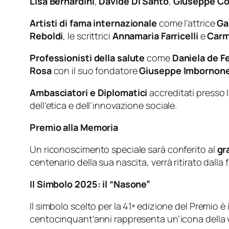
Lisa Bernardini
,
Davide Di Santo
,
Giuseppe Cos
Artisti di fama internazionale
come l’attrice
Ga
Reboldi
, le scrittrici
Annamaria Farricelli
e
Carm
Professionisti della salute
come
Daniela de F
Rosa
con il suo fondatore
Giuseppe Imborno
Ambasciatori e Diplomatici
accreditati presso 
dell’etica e dell’innovazione sociale.
Premio alla Memoria
Un riconoscimento speciale sarà conferito al
gr
centenario della sua nascita, verrà ritirato dalla f
Il Simbolo 2025: il “Nasone”
Il simbolo scelto per la 41ª edizione del Premio è 
centocinquant’anni rappresenta un’icona della 