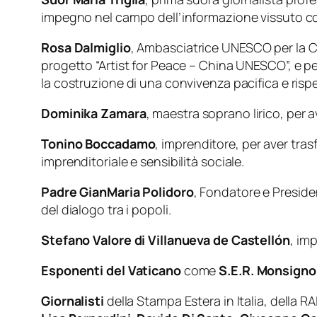
impegno nel campo dell’informazione vissuto con 
Rosa Dalmiglio
, Ambasciatrice UNESCO per la Ci
progetto “Artist for Peace – China UNESCO”, e per
la costruzione di una convivenza pacifica e risp
Dominika Zamara
, maestra soprano lirico, per 
Tonino Boccadamo
, imprenditore, per aver tras
imprenditoriale e sensibilità sociale.
Padre GianMaria Polidoro
, Fondatore e Preside
del dialogo tra i popoli.
Stefano Valore di Villanueva de Castellón
, im
Esponenti del Vaticano
come
S.E.R. Monsignor
Giornalisti
della Stampa Estera in Italia, della RAI