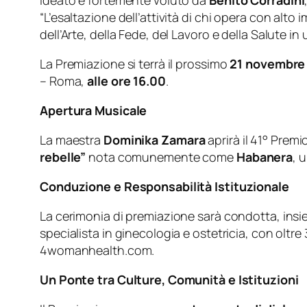
Ideato e fortemente voluto da
Benito Corradini
“L’esaltazione dell’attività di chi opera con alt
dell’Arte, della Fede, del Lavoro e della Salute in 
La Premiazione si terrà il prossimo
21 novembre
– Roma,
alle ore 16.00
.
Apertura Musicale
La maestra
Dominika Zamara
aprirà il 41° Prem
rebelle”
nota comunemente come
Habanera
, 
Conduzione e Responsabilità Istituzionale
La cerimonia di premiazione sarà condotta, ins
specialista in ginecologia e ostetricia, con oltr
4womanhealth.com.
Un Ponte tra Culture, Comunità e Istituzioni