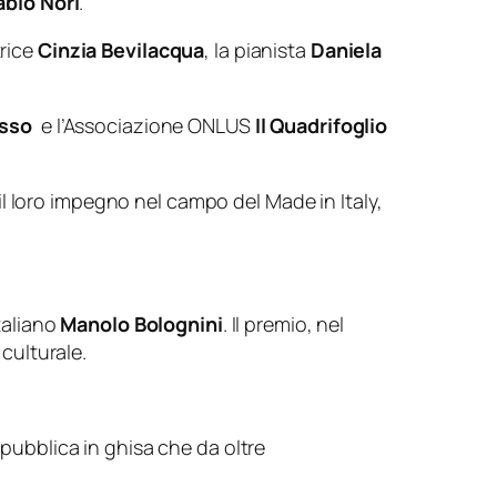
abio Nori
.
trice
Cinzia Bevilacqua
, la pianista
Daniela
usso
e l’Associazione ONLUS
Il Quadrifoglio
il loro impegno nel campo del Made in Italy,
taliano
Manolo Bolognini
. Il premio, nel
 culturale.
a pubblica in ghisa che da oltre