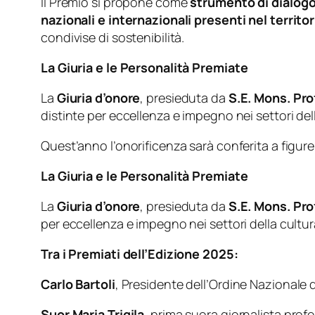
Il Premio si propone come
strumento di dialogo
nazionali e internazionali presenti nel territor
condivise di sostenibilità.
La Giuria e le Personalità Premiate
La
Giuria d’onore
, presieduta da
S.E. Mons. Pro
distinte per eccellenza e impegno nei settori del
Quest’anno l’onorificenza sarà conferita a figure d
La Giuria e le Personalità Premiate
La
Giuria d’onore
, presieduta da
S.E. Mons. Pro
per eccellenza e impegno nei settori della cultura
Tra i Premiati dell’Edizione 2025:
Carlo Bartoli
, Presidente dell’Ordine Nazionale d
Suor Maria Trigila
, prima suora giornalista profe