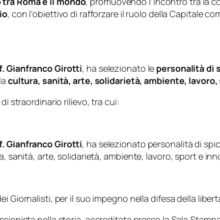
 tra Roma e il mondo
, promuovendo l’incontro tra la c
io
, con l’obiettivo di rafforzare il ruolo della Capitale co
f. Gianfranco Girotti
, ha selezionato le
personalità di 
la
cultura, sanità, arte, solidarietà, ambiente, lavoro
i straordinario rilievo, tra cui:
f. Gianfranco Girotti
, ha selezionato personalità di spic
, sanità, arte, solidarietà, ambiente, lavoro, sport e in
ei Giornalisti, per il suo impegno nella difesa della libe
ssionista nella storia, accreditata presso la Sala Stampa