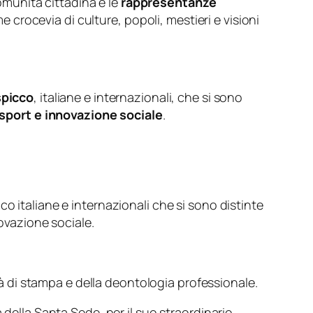
omunità cittadina e le
rappresentanze
me crocevia di culture, popoli, mestieri e visioni
spicco
, italiane e internazionali, che si sono
, sport e innovazione sociale
.
co italiane e internazionali che si sono distinte
novazione sociale.
rtà di stampa e della deontologia professionale.
 della Santa Sede, per il suo straordinario